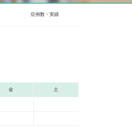
症例数・実績
金
土