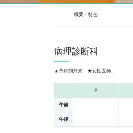
概要・特色
病理診断科
▲予約制外来 ★女性医師.
月
午前
午後