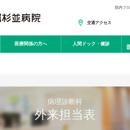
院内フロ
交通アクセス
医療関係
の方へ
人間ドック
・健診
病理診断科
外来担当表