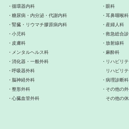
循環器内科
眼科
糖尿病・内分泌・代謝内科
耳鼻咽喉科
腎臓・リウマチ膠原病内科
産婦人科
小児科
救急総合診
皮膚科
放射線科
メンタルヘルス科
麻酔科
消化器・一般外科
リハビリテ
呼吸器外科
リハビリテ
脳神経外科
病理診断科
整形外科
その他の外
心臓血管外科
その他の休