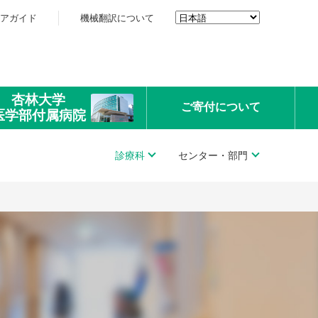
アガイド
機械翻訳について
杏林大学
ご寄付
について
医学部付属病院
診療科
センター・部門