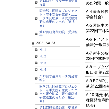
第12回学生リサーチ賞受賞
めた2例(一般
報告
医学部共同研究プロジェク
A-4 最近経
ト・若手支援研究費・ユニ
学会総会)
ーク研究助成・研究奨励賞
研究成果のまとめ（第16
A-5 運転中
回）
第22回杏林
第12回研究奨励賞 受賞報
告
A-6 トノ
2022 Vol.53
価法(一般口演
No.1
A-7 術中
No.2
22回杏林医
No.3
A-8 エプ
No.4
般口演,第2
第11回学生リサーチ賞受賞
報告
A-9 EC
演,第22回杏
医学部共同研究プロジェク
ト・若手支援研究費・ユニ
ーク研究助成・研究奨励賞
A-10 迷
研究成果のまとめ（第15
種揮発性麻酔
回）
総会)
第11回研究奨励賞 受賞報