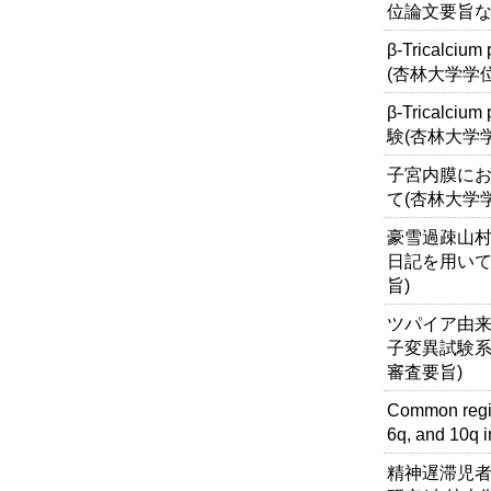
位論文要旨な
β-Trical
(杏林大学学
β-Trical
験(杏林大学
子宮内膜におけ
て(杏林大学
豪雪過疎山村
日記を用いて
旨)
ツパイア由
子変異試験系
審査要旨)
Common regio
6q, and 10q i
精神遅滞児