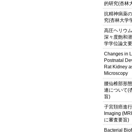
的研究(杏林
抗精神病薬
究(杏林大学
高圧ヘリウム
深々度飽和潜
学学位論文要
Changes in Le
Postnatal De
Rat Kidney a
Microscopy
腰仙椎部形態
連について(
旨)
子宮頚癌進行度評
Imaging
に審査要旨)
Bacterial Bio