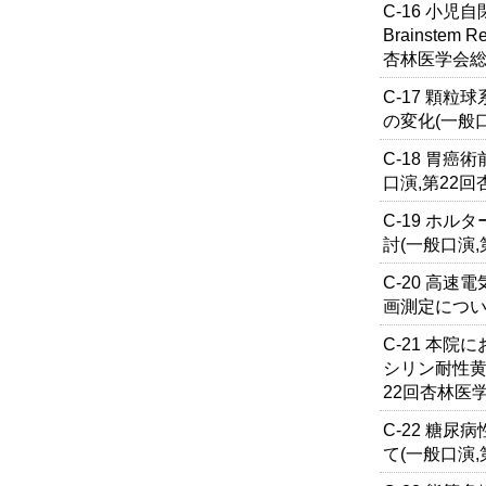
C-16 小児自
Brainstem
杏林医学会総
C-17 顆粒
の変化(一般
C-18 胃
口演,第22回
C-19 ホ
討(一般口演,
C-20 高
画測定につい
C-21 本
シリン耐性黄
22回杏林医
C-22 糖
て(一般口演,