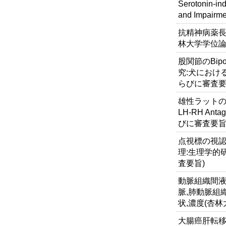
Serotonin-in
and Impairmen
抗精神病薬長
林大学学位論
股関節のBipo
究:犬におけ
らびに審査要
雄性ラットの
LH-RH An
びに審査要旨
点視標の視
理:生理学的
査要旨)
動脈組織間液
脈,肺動脈組
状,濃度(杏
大腸癌肝転