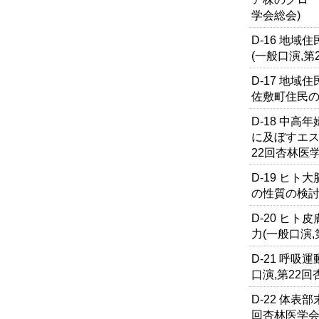
学会総会)
D-16 地
(一般口演,第
D-17 地
佐敷町住民の
D-18 中
に及ぼすエス
22回杏林医
D-19 ヒト
の性質の検討
D-20 ヒト
力(一般口演,
D-21 呼吸
口演,第22回
D-22 体表
回杏林医学会