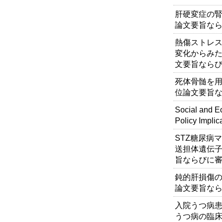
肝硬変症の腎
論文要旨なら
熱傷ストレ
変化からみた
文要旨ならび
死体骨髄を用
位論文要旨な
Social and E
Policy Implic
STZ糖尿病
送担体遺伝子
旨ならびに審
鈍的肝損傷の
論文要旨なら
入院うつ病患
うつ病の臨床