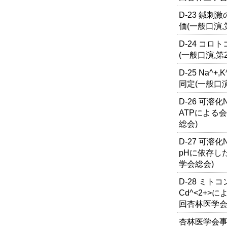
D-23 鍼
価(一般口演,
D-24 コ
(一般口演,第
D-25 Na^
同定(一般口演
D-26 可溶化
ATPによる
総会)
D-27 可溶化N
pHに依存し
学会総会)
D-28 ミ
Cd^<2+>
回杏林医学会
杏林医学会