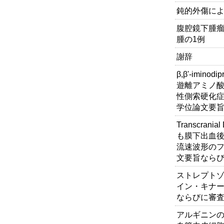
鈍的外傷に
腹腔鏡下腫
腫の1例
謝辞
β,β'-imin
遊離アミノ酸
性側索硬化症
学位論文要旨
Transcrania
も膜下出血後の
流速波形のフ
文要旨ならび
ストレプト
イン・キナー
ならびに審査
アルギニン