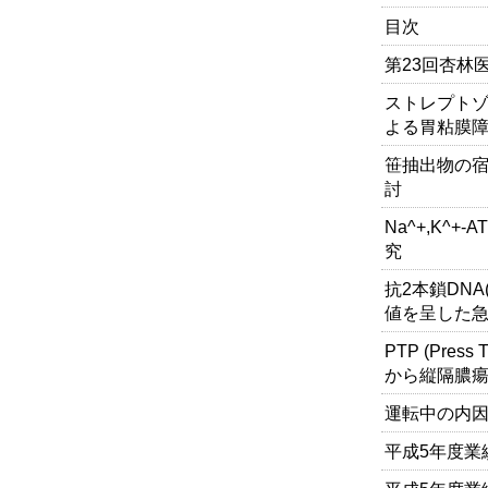
目次
第23回杏林
ストレプト
よる胃粘膜
笹抽出物の
討
Na^+,K^
究
抗2本鎖DNA(
値を呈した急
PTP (Pres
から縦隔膿瘍
運転中の内因
平成5年度業