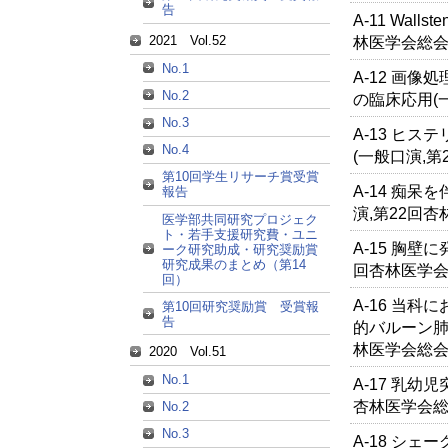
告
A-11 Wal
2021 Vol.52
林医学会総会
No.1
A-12 画
No.2
の臨床応用(
No.3
A-13 ヒ
No.4
(一般口演,第
第10回学生リサーチ賞受賞
A-14 痴
報告
演,第22回杏
医学部共同研究プロジェク
ト・若手支援研究費・ユニ
A-15 胸壁
ーク研究助成・研究奨励賞
研究成果のまとめ（第14
回杏林医学会
回）
A-16 当
第10回研究奨励賞 受賞報
告
的バルーン肺
林医学会総会
2020 Vol.51
No.1
A-17 乳幼
杏林医学会総
No.2
No.3
A-18 シ