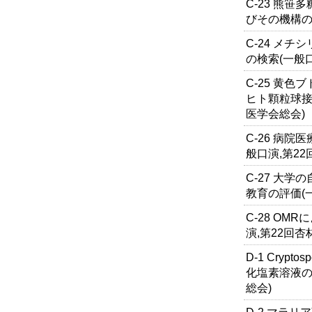
C-23 熊笹
びその機構の
C-24 メ
の検索(一般
C-25 黄
ヒト顆粒球接
医学会総会)
C-26 病
般口演,第2
C-27 大
教育の評価(
C-28 O
演,第22回杏
D-1 Cryp
化塩素溶液の
総会)