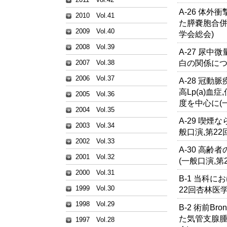
A-26 体外
2010 Vol.41
た膵嚢胞合併
2009 Vol.40
学会総会)
2008 Vol.39
A-27 尿
白の関係につ
2007 Vol.38
2006 Vol.37
A-28 冠
高Lp(a)血
2005 Vol.36
度を中心に(
2004 Vol.35
A-29 喫
2003 Vol.34
般口演,第2
2002 Vol.33
A-30 高
2001 Vol.32
(一般口演,第
2000 Vol.31
B-1 当科
1999 Vol.30
22回杏林医
1998 Vol.29
B-2 術前Br
た気管支腺腫
1997 Vol.28