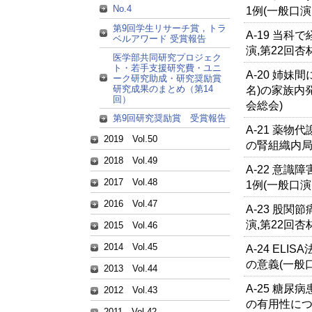
No.4
1例(一般口演
第9回学生リサーチ賞，トラ
A-19 当
ベルアワード 受賞報告
演,第22回杏
医学部共同研究プロジェク
ト・若手支援研究費・ユニ
A-20 姉妹間
ーク研究助成・研究奨励賞
研究成果のまとめ（第14
名)の家族内
回）
会総会)
第9回研究奨励賞 受賞報告
A-21 薬物代謝関
2019 Vol.50
の腎組織内局
2018 Vol.49
A-22 意識
2017 Vol.48
1例(一般口演
2016 Vol.47
A-23 股
演,第22回杏
2015 Vol.46
2014 Vol.45
A-24 ELISA
の意義(一般
2013 Vol.44
A-25 糖
2012 Vol.43
の有用性につ
2011 Vol.42