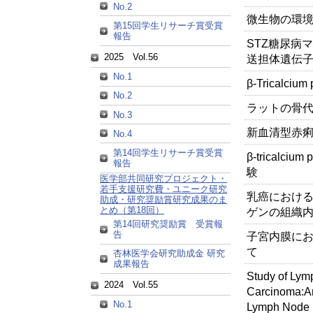
No.2
微生物の環
第15回学生リサーチ賞受賞
報告
STZ糖尿病
2025 Vol.56
送担体遺伝
No.1
β-Trical
No.2
ラットの骨
No.3
新血清型赤
No.4
第14回学生リサーチ賞受賞
β-tricalc
報告
験
医学部共同研究プロジェクト・
若手支援研究費・ユニーク研究
乳癌におけるc-
助成・研究奨励賞研究成果のま
とめ（第18回）
ゲンの組織
第14回研究奨励賞 受賞報
告
子宮内膜におけ
て
杏林医学会研究助成金 研究
成果報告
Study of Lym
2024 Vol.55
Carcinoma:Ana
No.1
Lymph Node 