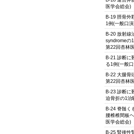
医学会総会)
B-19 脛骨外
1例(一般口演
B-20 放射線
syndrom
第22回杏林
B-21 診断に難
る1例(一般口
B-22 大腿
第22回杏林
B-23 診
迫骨折の1治
B-24 脊
腰椎椎間板ヘ
医学会総会)
B-25 腎