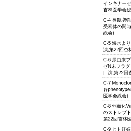
インキナーゼ
杏林医学会総
C-4 長期
受容体の関与
総会)
C-5 海水
演,第22回杏
C-6 尿由
ゼN末フラグ
口演,第22回
C-7 Monoc
各phenot
医学会総会)
C-8 弱毒化V
のストレプト
第22回杏林
C-9 ヒト