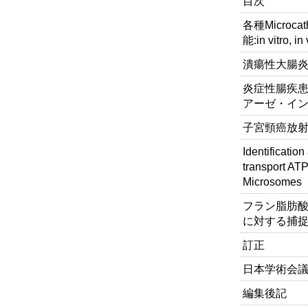
目次
各種Micro
能:in vitro,
潰瘍性大腸
炎症性腸疾患
アーゼ・イ
子宮頸癌放射
Identificatio
transport AT
Microsomes
フラン脂肪酸
に対する捕
訂正
日本学術会議だ
編集後記