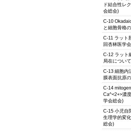
ド結合性レク
会総会)
C-10 Oka
と細胞骨格の
C-11 ラッ
回杏林医学会
C-12 ラッ
局在について
C-13 細胞
膜表面抗原の
C-14 mit
Ca^<2+>
学会総会)
C-15 小
生理学的変化
総会)