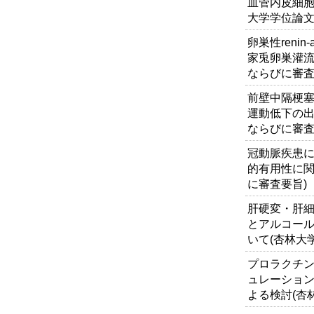
血管内皮細胞
大学学位論文
卵巣性renin
家兎卵巣灌流
ならびに審査
前壁中隔梗
運動低下の出
ならびに審査
冠動脈疾患に
的有用性に関
に審査要旨)
肝硬変・肝細
とアルコール
いて(杏林大
プロラクチン
ュレーショ
よる検討(杏