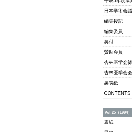
平成5年度業
日本学術会議だ
編集後記
編集委員
奥付
賛助会員
杏林医学会雑
杏林医学会
裏表紙
CONTENTS
Vol.25（1994）
表紙