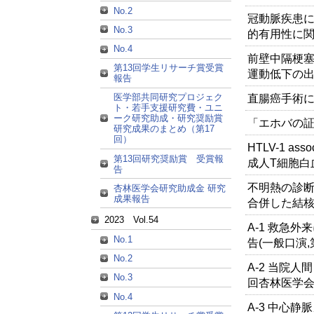
No.2
冠動脈疾患に
No.3
的有用性に
No.4
前壁中隔梗
第13回学生リサーチ賞受賞
運動低下の
報告
直腸癌手術
医学部共同研究プロジェク
ト・若手支援研究費・ユニ
ーク研究助成・研究奨励賞
「エホバの
研究成果のまとめ（第17
回）
HTLV-1 ass
第13回研究奨励賞 受賞報
成人T細胞白血
告
不明熱の診
杏林医学会研究助成金 研究
成果報告
合併した結核
2023 Vol.54
A-1 救急
No.1
告(一般口演,
No.2
A-2 当院人
No.3
回杏林医学会
No.4
A-3 中心