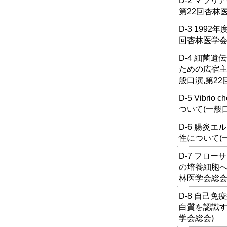
D-2 マラリ
第22回杏林
D-3 199
回杏林医学会
D-4 細菌
ための広宿主
般口演,第2
D-5 Vibr
ついて(一般
D-6 腸炎
性について(
D-7 フローサイ
の培養細胞へ
林医学会総会
D-8 自己
白質を認識す
学会総会)