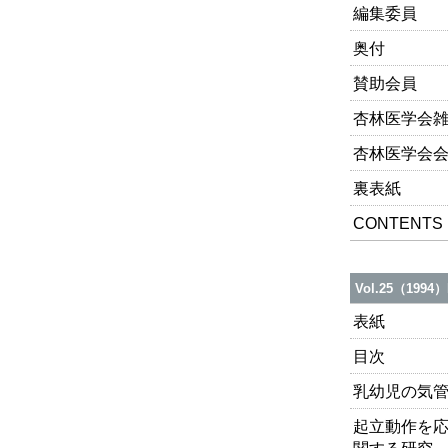
編集委員
奥付
賛助会員
杏林医学会雑
杏林医学会
裏表紙
CONTENTS
Vol.25（1994）
表紙
目次
乳幼児の気
起立動作を
関する研究