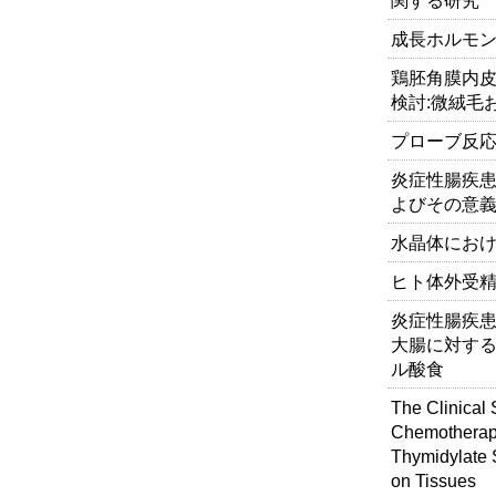
成長ホルモ
鶏胚角膜内
検討:微絨毛
プローブ反
炎症性腸疾
よびその意
水晶体における
ヒト体外受
炎症性腸疾患
大腸に対する
ル酸食
The Clinical 
Chemotherapy
Thymidylate S
on Tissues