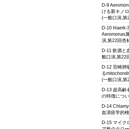
D-9 Aeromon
ける新キノ
(一般口演,第
D-10 hlae
Aeromon
演,第22回杏
D-11 飲
般口演,第2
D-12 宮崎
るmitochon
(一般口演,第
D-13 超
の特徴につい
D-14 Chla
血清疫学的検
D-15 マ
ア株のクロー