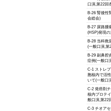
口演,第22回
B-26 腎後
会総会)
B-27 尿
(HSP)発現
B-28 当
(一般口演,第
B-29 副
症例(一般口演
C-1 スト
胞核内で活
いて(一般口演
C-2 発癌
核内プロテイ
般口演,第2
C-3 チオ