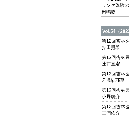
リング体験
田嶋敦
Vol.54（
第12回杏林
持田勇希
第12回杏林
蓮井宣宏
第12回杏林
舟橋紗耶華
第12回杏林
小野慶介
第12回杏林
三浦佑介