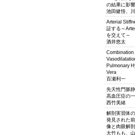
の結果に影
池田健悟、
Arterial St
証する～Arter
を交えて～
酒井悠太
Combination 
Vasodilatatio
Pulmonary Hy
Vera
百瀬利一
先天性門脈
高血圧症の
西竹美緒
解剖実習体
発見された
像と肉眼解
大竹もも、