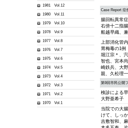
1981 Vol.12
Case Report
1980 Vol.11
腸回転異常症
1979 Vol.10
右傍十二指
船越早織、
1978 Vol.9
1977 Vol.8
上部消化管
胃梅毒の1例 *eq
1976 Vol.7
堀江宗＊、
1975 Vol.6
智也、宮本
崎鉄兵、大
1974 Vol.5
親、久松理
1973 Vol.4
第9回市民公開
1972 Vol.3
検診による
1971 Vol.2
大野亜希子
1970 Vol.1
当院での大
けて、しっ
吉敷智和、
本多五奉、