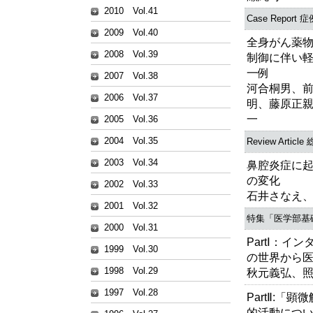
2010 Vol.41
Case Report
2009 Vol.40
全身がん薬
2008 Vol.39
制御に伴い
一例
2007 Vol.38
河合桐男、
2006 Vol.37
明、藤原正親
一
2005 Vol.36
2004 Vol.35
Review Article
2003 Vol.34
鼻腔炎症に
の変化
2002 Vol.33
石井さなえ
2001 Vol.32
特集「医学部基
2000 Vol.31
PartⅠ：
1999 Vol.30
の世界から
1998 Vol.29
秋元義弘、
1997 Vol.28
PartⅡ:「
的活動につ