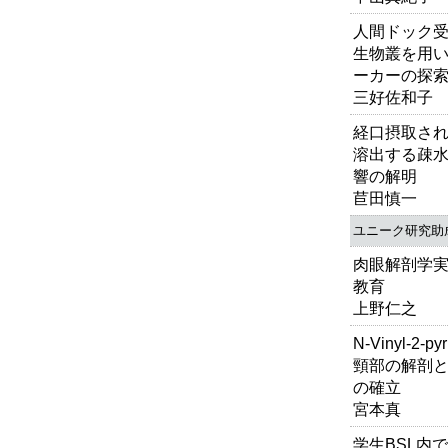
人間ドック
生物叢を用
ーカーの探
三好佐和子
経口摂取さ
溶出する疎
響の解明
苣田慎一
ユニーク研究助
肉眼解剖学実
教育
上野仁之
N-Vinyl-2-
頸部の解剖
の確立
宮本真
学生BSL内