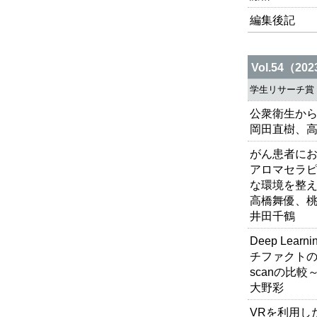
編集後記
Vol.54（
学生リサーチ賞
公衆衛生か
岡田直樹、
がん患者に
アロマセラ
な環境を整
高橋舞優、
井田千鶴
Deep Lea
チファクトの軽減～
scanの比較
大野彩
VRを利用し