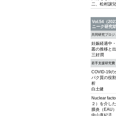
二、松村譲
Vol.54
ニーク研究
共同研究プロジ
妊娠経過中
叢の推移と
三好潤
若手支援研究費
COVID-
パク質の役
析
白土健
Nuclear fact
２）を介し
膜炎（EAU
中山真紀子