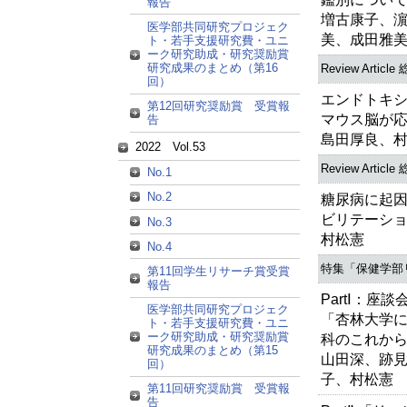
報告
増古康子、
医学部共同研究プロジェク
美、成田雅
ト・若手支援研究費・ユニ
ーク研究助成・研究奨励賞
研究成果のまとめ（第16
Review Article
回）
エンドトキ
第12回研究奨励賞 受賞報
マウス脳が
告
島田厚良、
2022 Vol.53
Review Article
No.1
No.2
糖尿病に起
ビリテーシ
No.3
村松憲
No.4
特集「保健学部
第11回学生リサーチ賞受賞
報告
PartⅠ：座談
医学部共同研究プロジェク
「杏林大学
ト・若手支援研究費・ユニ
ーク研究助成・研究奨励賞
科のこれか
研究成果のまとめ（第15
山田深、跡
回）
子、村松憲
第11回研究奨励賞 受賞報
告