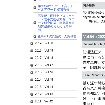
例会報告
第9回学生リサーチ賞，トラ
ベルアワード 受賞報告
第41回例会報告「Eur
医学部共同研究プロジェク
physician-scien
ト・若手支援研究費・ユニ
下田由莉江、大
ーク研究助成・研究奨励賞
研究成果のまとめ（第14
回）
第9回研究奨励賞 受賞報告
Vol.54（20
2019 Vol.50
Original Articl
2018 Vol.49
低浸透圧ス
度に与える
2017 Vol.48
吉本恵理、
2016 Vol.47
子、阿部展
2015 Vol.46
Case Report
2014 Vol.45
繰り返す肺
2013 Vol.44
得られた膵
前園知宏、
2012 Vol.43
雄、下山田
2011 Vol.42
瀬純司