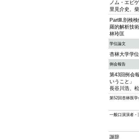
ノム・エピ
里見介史、
PartⅢ.
羅的解析技
林玲匡
学位論文
杏林大学学
例会報告
第43回例会
いうこと」
長谷川浩、松
第52回杏林医
一般口演演者・
謝辞