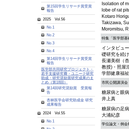
Isolation of 
第15回学生リサーチ賞受賞
lobe of rat pi
報告
Kotaro Horigu
2025 Vol.56
Takizawa, Su
No.1
Moromitsu, 
No.2
特集「医学部基礎
No.3
インタビュ
No.4
礎研究を続
第14回学生リサーチ賞受賞
長瀬美樹（
報告
教授)・照屋
医学部共同研究プロジェクト・
学部健康福祉
若手支援研究費・ユニーク研究
助成・研究奨励賞研究成果のま
とめ（第18回）
市民公開講演会
第14回研究奨励賞 受賞報
糖尿病と眼病
告
井上真
杏林医学会研究助成金 研究
成果報告
糖尿病の足病
2024 Vol.55
大浦紀彦
No.1
学位論文・例会