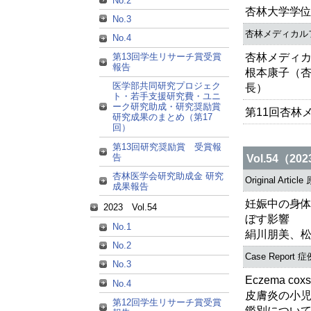
No.2
杏林大学学
No.3
杏林メディカル
No.4
杏林メディ
第13回学生リサーチ賞受賞
報告
根本康子（
医学部共同研究プロジェク
長）
ト・若手支援研究費・ユニ
ーク研究助成・研究奨励賞
第11回杏林
研究成果のまとめ（第17
回）
第13回研究奨励賞 受賞報
告
Vol.54（20
杏林医学会研究助成金 研究
Original Articl
成果報告
妊娠中の身
2023 Vol.54
ぼす影響
No.1
絹川朋美、
No.2
Case Report
No.3
Eczema c
No.4
皮膚炎の小児例―
第12回学生リサーチ賞受賞
鑑別につい