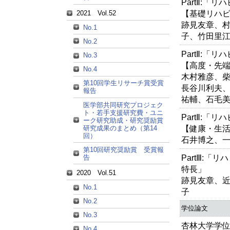
PartⅡ:「
【基礎リハ
2021 Vol.52
跡見友章、
No.1
子、竹田里
No.2
PartⅡ:「
No.3
【高度・先
No.4
木村雅彦、
第10回学生リサーチ賞受賞
長谷川利夫
報告
祐輔、石毛
医学部共同研究プロジェク
ト・若手支援研究費・ユニ
PartⅡ:「
ーク研究助成・研究奨励賞
【健康・生
研究成果のまとめ（第14
回）
石井博之、
第10回研究奨励賞 受賞報
PartⅢ:
告
特長」
2020 Vol.51
跡見友章、
No.1
子
No.2
学位論文
No.3
杏林大学学
No.4