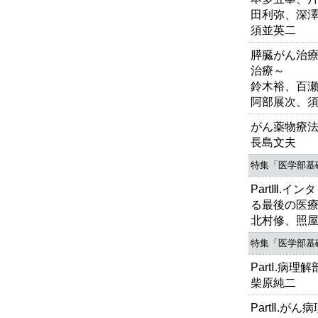
田利弥、深
須並英二
膵臓がん治
治療～
鈴木裕、百
阿部展次、
がん薬物療
長島文夫
特集「医学部基
PartⅢ.
る最後の医
北村修、照
特集「医学部基
PartⅠ.病
柴原純二
PartⅡ.が