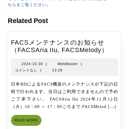
ちらをご覧ください
。
Related Post
FACSメンテナンスのお知らせ
FACS
（FACSAria IIu, FACSMelody）
メ
ン
2024-
WebMaster
2024-10-30
|
WebMaster
|
10-
コメントなし
|
13:29
テ
30
ナ
日本BDによるFACS機器のメンテナンスが下記の日
ン
程で行われます。当日はご利用できませんので予め
ス
ご了承下さい。 FACSAria IIu 2024年11月12日
の
（火）10：00 ～ 17：00ごろまで FACSMelod […]
お
知
READ
READ MORE
ら
MORE