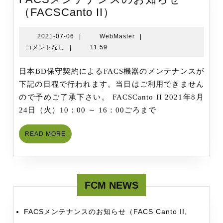
FACS
（FACSCanto II）
メ
ン
2021-
WebMaster
2021-07-06
|
WebMaster
|
07-
コメントなし
|
11:59
テ
06
ナ
日本BD保守契約によるFACS機器のメンテナンスが
ン
下記の日程で行われます。当日はご利用できません
ス
ので予めご了承下さい。 FACSCanto II 2021年8月
の
24日（火）10：00 ～ 16：00ごろまで
お
知
READ
READ MORE
ら
MORE
せ
（FACSCanto
II）
FCM NEWS
FACSメンテナンスのお知らせ（FACS Canto II,