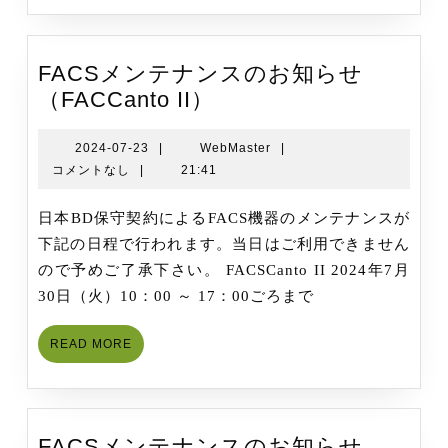
せ
（FACS
IIu,
FACSメンテナンスのお知らせ
FACSM
FACS
（FACCanto II）
メ
ン
2024-
WebMaster
2024-07-23
|
WebMaster
|
07-
コメントなし
|
21:41
テ
23
ナ
日本BD保守契約によるFACS機器のメンテナンスが
ン
下記の日程で行われます。当日はご利用できません
ス
ので予めご了承下さい。 FACSCanto II 2024年7月
の
30日（火）10：00 ～ 17：00ごろまで
お
知
READ
READ MORE
ら
MORE
せ
（FACCanto
II）
FACSメンテナンスのお知らせ