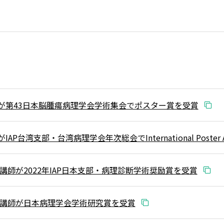
が第43日本脳腫瘍病理学会学術集会でポスター賞を受賞
P台湾支部・台湾病理学会年次総会でInternational Poster 
講師が2022年IAP日本支部・病理診断学術奨励賞を受賞
内講師が日本病理学会学術研究賞を受賞