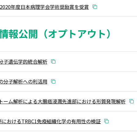
2020年度日本病理学会学術奨励賞を受賞
情報公開（オプトアウト）
分子遺伝学的統合解析
の分子解析への利活用
トーム解析による大腸癌浸潤先進部における形質発現解析
断におけるTRBC1免疫組織化学の有用性の検証