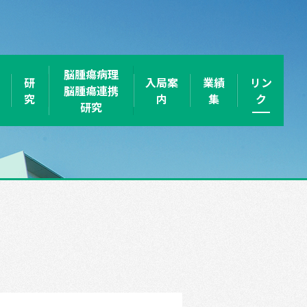
脳腫瘍病理
研
入局案
業績
リン
脳腫瘍連携
究
内
集
ク
研究