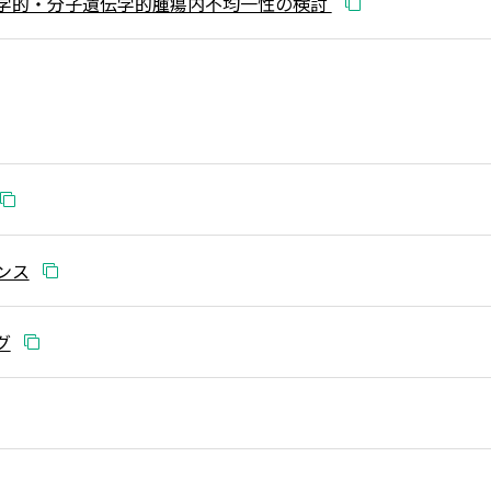
学的・分子遺伝学的腫瘍内不均一性の検討
ンス
グ