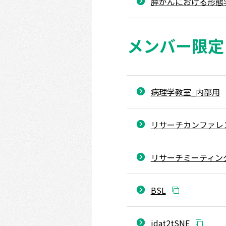
膵がんにおける形態
メンバー限定
病理学教室_内部用
リサーチカンファレ
リサーチミーティン
BSL
idat2tSNE