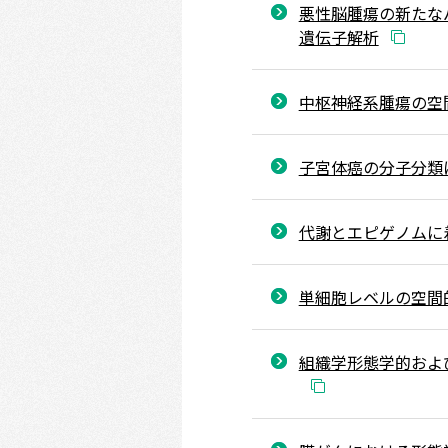
悪性脳腫瘍の新たな
遺伝子解析
中枢神経系腫瘍の空
子宮体癌の分子分類
代謝とエピゲノムに
単細胞レベルの空間
組織学形態学的およ