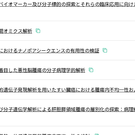
バイオマーカー及び分子標的の探索とそれらの臨床応用に向け
間オミクス解析
におけるナノポアシークエンスの有用性の検証
着目した悪性脳腫瘍の分子病理学的解析
的遺伝子発現解析を用いたすい臓癌における腫瘍内不均一性お
び分子遺伝学解析による肝胆膵領域腫瘍の層別化の探索：病理