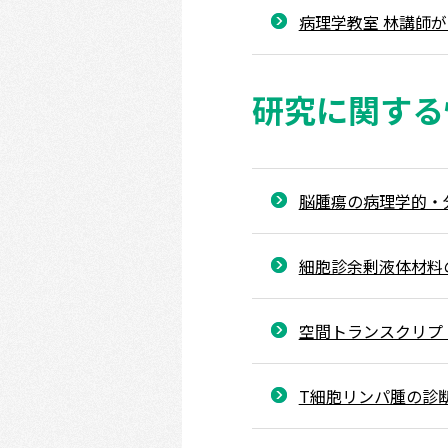
病理学教室 林講師が
研究に関する
脳腫瘍の病理学的・
細胞診余剰液体材料
空間トランスクリプ
T細胞リンパ腫の診