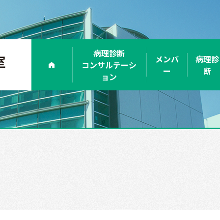
病理診断
メンバ
病理診
コンサルテーシ
ー
断
ョン