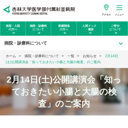
アクセス
メニュー
来院・入院
病院・診療科
医療関係
人間ドック
ご寄付
の方へ
について
の方へ
・健診
について
病院・診療科について
ホーム
病院・診療科について
一覧
お知らせ
2月14日
(土)公開講演会「知っておきたい小腸と大腸の検査」のご案内
2月14日(土)公開講演会「知っ
ておきたい小腸と大腸の検
査」のご案内