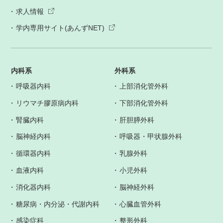
求人情報
学内専用サイト(あんずNET)
内科系
外科系
呼吸器内科
上部消化管外科
リウマチ膠原病内科
下部消化管外科
腎臓内科
肝胆膵外科
脳神経内科
呼吸器・甲状腺外科
循環器内科
乳腺外科
血液内科
小児外科
消化器内科
脳神経外科
糖尿病・内分泌・代謝内科
心臓血管外科
感染症科
整形外科