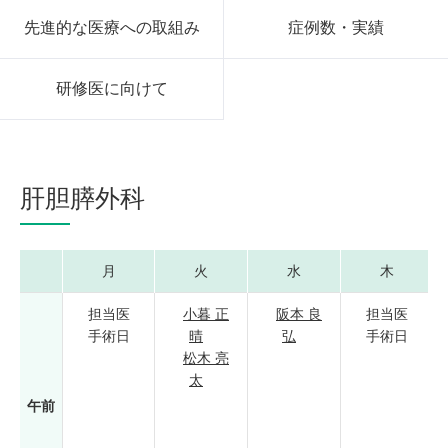
先進的な医療への取組み
症例数・実績
研修医に向けて
肝胆膵外科
月
火
水
木
担当医
小暮 正
阪本 良
担当医
手術日
晴
弘
手術日
松木 亮
太
午前