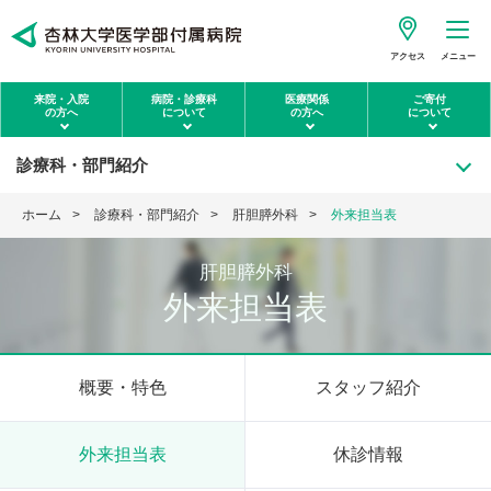
アクセス
メニュー
来院・入院
病院・診療科
医療関係
ご寄付
の方へ
について
の方へ
について
診療科・部門紹介
ホーム
診療科・部門紹介
肝胆膵外科
外来担当表
肝胆膵外科
外来担当表
概要・特色
スタッフ紹介
外来担当表
休診情報