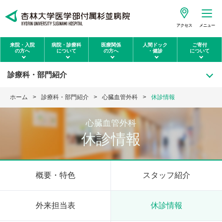
アクセス
メニュー
来院・入院
病院・診療科
医療関係
人間ドック
ご寄付
の方へ
について
の方へ
・健診
について
診療科・部門紹介
ホーム
診療科・部門紹介
心臓血管外科
休診情報
心臓血管外科
休診情報
概要・特色
スタッフ紹介
外来担当表
休診情報