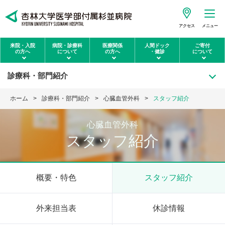
アクセス
メニュー
来院・入院
病院・診療科
医療関係
人間ドック
ご寄付
の方へ
について
の方へ
・健診
について
診療科・部門紹介
ホーム
診療科・部門紹介
心臓血管外科
スタッフ紹介
心臓血管外科
スタッフ紹介
概要・特色
スタッフ紹介
外来担当表
休診情報