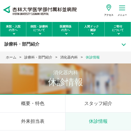
アクセス
メニュー
来院・入院
病院・診療科
医療関係
人間ドック
ご寄付
の方へ
について
の方へ
・健診
について
診療科・部門紹介
ホーム
診療科・部門紹介
消化器内科
休診情報
消化器内科
休診情報
概要・特色
スタッフ紹介
外来担当表
休診情報