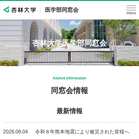
医学部同窓会
トップ
同窓会役員
杏林大学医学部同窓会
代議員
支部
女性部会
Alumni information
同窓会情報
同期会
医局
最新情報
会員専用
リンク
2026.08.04
令和８年熊本地震により被災された皆様へ