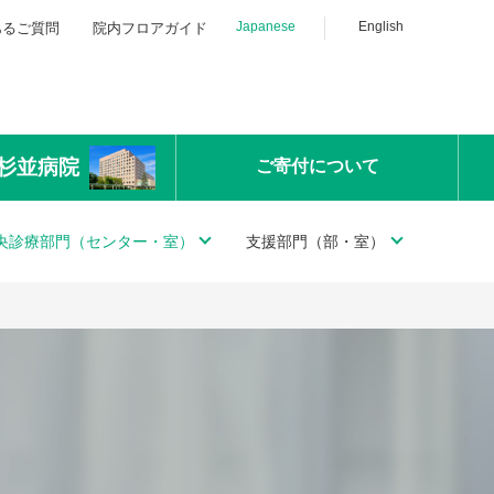
Japanese
English
あるご質問
院内フロアガイド
杉並病院
ご寄付
について
央診療部門（センター・室）
支援部門（部・室）