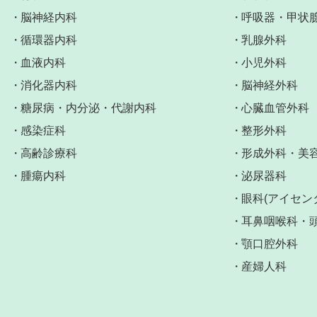
脳神経内科
呼吸器・甲状
循環器内科
乳腺外科
血液内科
小児外科
消化器内科
脳神経外科
糖尿病・内分泌・代謝内科
心臓血管外科
感染症科
整形外科
高齢診療科
形成外科・美
腫瘍内科
泌尿器科
眼科(アイセン
耳鼻咽喉科・
顎口腔外科
産婦人科