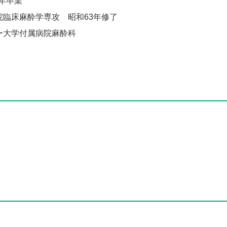
年卒業
臨床麻酔学専攻 昭和63年修了
ー大学付属病院麻酔科