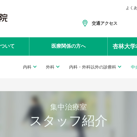
よく
交通アクセス
杏林大学
ついて
医療関係
の方へ
内科
外科
内科・外科以外の診療科
中
集中治療室
スタッフ紹介