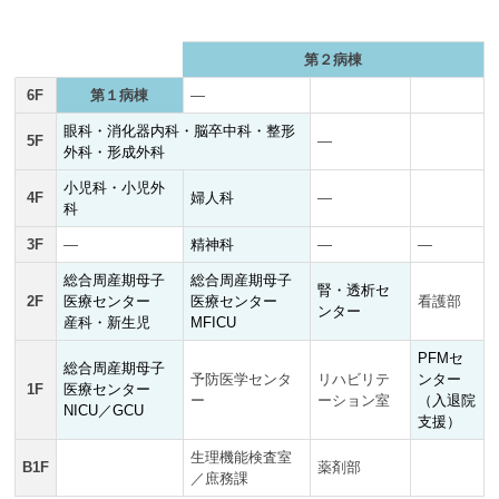
第２病棟
6F
第１病棟
―
眼科・消化器内科・脳卒中科・整形
5F
―
外科・形成外科
小児科・小児外
4F
婦人科
―
科
3F
―
精神科
―
―
総合周産期母子
総合周産期母子
腎・透析セ
2F
医療センター
医療センター
看護部
ンター
産科・新生児
MFICU
PFMセ
総合周産期母子
予防医学センタ
リハビリテ
ンター
1F
医療センター
ー
ーション室
（入退院
NICU／GCU
支援）
生理機能検査室
B1F
薬剤部
／庶務課