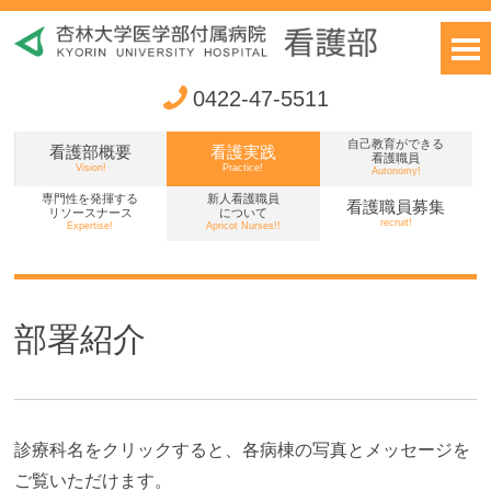
0422-47-5511
自己教育ができる
看護部概要
看護実践
看護職員
Vision!
Practice!
Autonomy!
専門性を発揮する
新人看護職員
看護職員募集
リソースナース
について
recruit!
Expertise!
Apricot Nurses!!
部署紹介
診療科名をクリックすると、各病棟の写真とメッセージを
ご覧いただけます。