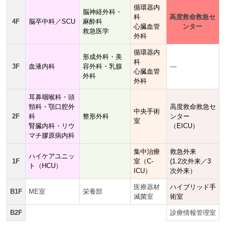
循環器内
脳神経外科・
科
高度救命救急セ
4F
脳卒中科／SCU
麻酔科
心臓血管
ンター
救急医学
外科
循環器内
形成外科・美
科
3F
血液内科
容外科・乳腺
―
心臓血管
外科
外科
耳鼻咽喉科・頭
頸科・顎口腔外
高度救命救急セ
中央手術
2F
科
整形外科
ンター
室
腎臓内科・リウ
（EICU）
マチ膠原病内科
集中治療
救急外来
ハイケアユニッ
1F
室（C-
(1.2次外来／3
ト（HCU）
ICU）
次外来）
医療器材
ハイブリッド手
B1F
ME室
栄養部
滅菌室
術室
B2F
診療情報管理室