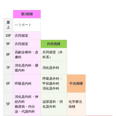
第3病棟
屋
ヘリポート
上
10F
共同個室
9F
共同個室
外科病棟
高齢診療科・皮
共同個室（外
8F
膚科
科系）
消化器内科・腫
7F
消化器外科
瘍内科
呼吸器外科・
6F
呼吸器内科
甲状腺外科
中央病棟
消化器外科
消化器内科・神
経内科
泌尿器科・消
化学療法
5F
糖尿病・内分
化器外科
病棟
泌・代謝内科