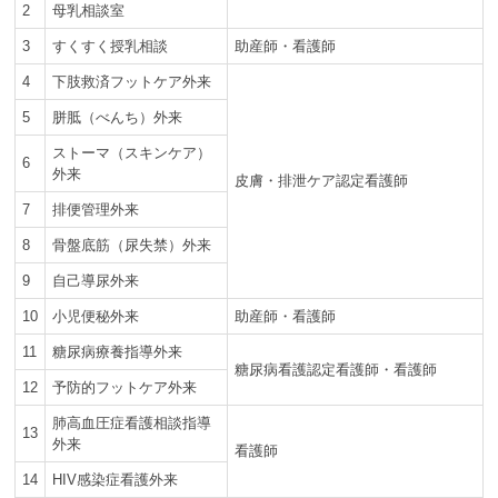
2
母乳相談室
3
すくすく授乳相談
助産師・看護師
4
下肢救済フットケア外来
5
胼胝（べんち）外来
ストーマ（スキンケア）
6
外来
皮膚・排泄ケア認定看護師
7
排便管理外来
8
骨盤底筋（尿失禁）外来
9
自己導尿外来
10
小児便秘外来
助産師・看護師
11
糖尿病療養指導外来
糖尿病看護認定看護師・看護師
12
予防的フットケア外来
肺高血圧症看護相談指導
13
外来
看護師
14
HIV感染症看護外来