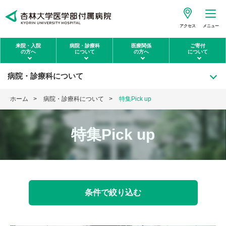
アクセス
メニュー
来院・入院
病院・診療科
医療関係
ご寄付
の方へ
について
の方へ
について
病院・診療科について
ホーム
病院・診療科について
特集Pick up
特集Pick up
条件で絞り込む