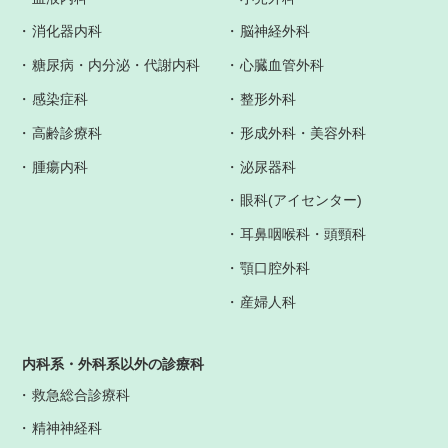
消化器内科
脳神経外科
糖尿病・内分泌・代謝内科
心臓血管外科
感染症科
整形外科
高齢診療科
形成外科・美容外科
腫瘍内科
泌尿器科
眼科(アイセンター)
耳鼻咽喉科・頭頸科
顎口腔外科
産婦人科
内科系・外科系以外の診療科
救急総合診療科
精神神経科