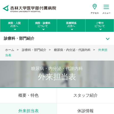
アクセス
メニュー
来院・入院
病院・診療科
医療関係
ご寄付
の方へ
について
の方へ
について
診療科・部門紹介
ホーム
診療科・部門紹介
糖尿病・内分泌・代謝内科
外来担
当表
糖尿病・内分泌・代謝内科
外来担当表
概要・特色
スタッフ紹介
外来担当表
休診情報