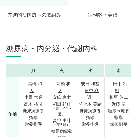
先進的な医療への取組み
症例数・実績
糖尿病・内分泌・代謝内科
月
火
水
木
高橋 和
高橋 和
安田 和基
田中 利
人
人
田中 利
明
小野 大輝
安倍 恵太
明
板垣 英二
高木 祐司
和田 祥佳
佐々木 美緒
近藤 健
（第1.2.4.5
糖尿病療養
糖尿病療養
糖尿病療養
午前
週）
指導
指導
指導
炭谷 由計
栄養指導
栄養指導
栄養指導
（第3週）
糖尿病療養