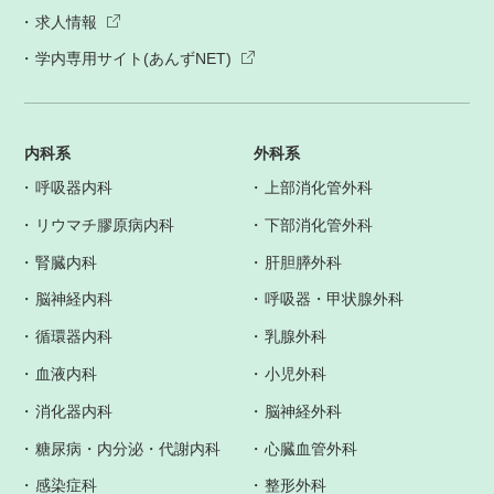
求人情報
学内専用サイト(あんずNET)
内科系
外科系
呼吸器内科
上部消化管外科
リウマチ膠原病内科
下部消化管外科
腎臓内科
肝胆膵外科
脳神経内科
呼吸器・甲状腺外科
循環器内科
乳腺外科
血液内科
小児外科
消化器内科
脳神経外科
糖尿病・内分泌・代謝内科
心臓血管外科
感染症科
整形外科