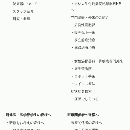
泌尿器について
杏林大学付属病院泌尿器科HP
へ
スタッフ紹介
専門治療・外来のご紹介
研究・業績
多発性嚢胞腎
腹腔鏡下手術
前立腺癌治療
尿路結石治療
女性泌尿器科、骨盤底専門外来
尿失禁看護
ロボット手術
ウイルス療法
病状病名検索
症状でしらべる
研修医・医学部学生の皆様へ
医療関係者の皆様へ
研修をお考えの皆様へ
医療関係者の皆様へ
研修内容について
紹介予約の手順