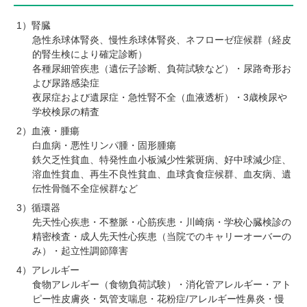
腎臓
急性糸球体腎炎、慢性糸球体腎炎、ネフローゼ症候群（経皮
的腎生検により確定診断）
各種尿細管疾患（遺伝子診断、負荷試験など）・尿路奇形お
よび尿路感染症
夜尿症および遺尿症・急性腎不全（血液透析）・3歳検尿や
学校検尿の精査
血液・腫瘍
白血病・悪性リンパ腫・固形腫瘍
鉄欠乏性貧血、特発性血小板減少性紫斑病、好中球減少症、
溶血性貧血、再生不良性貧血、血球貪食症候群、血友病、遺
伝性骨髄不全症候群など
循環器
先天性心疾患・不整脈・心筋疾患・川崎病・学校心臓検診の
精密検査・成人先天性心疾患（当院でのキャリーオーバーの
み）・起立性調節障害
アレルギー
食物アレルギー（食物負荷試験）・消化管アレルギー・アト
ピー性皮膚炎・気管支喘息・花粉症/アレルギー性鼻炎・慢