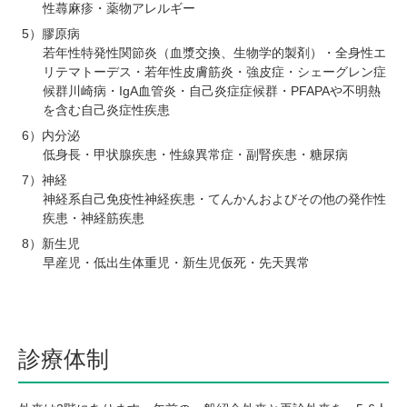
性蕁麻疹・薬物アレルギー
膠原病
若年性特発性関節炎（血漿交換、生物学的製剤）・全身性エ
リテマトーデス・若年性皮膚筋炎・強皮症・シェーグレン症
候群川崎病・IgA血管炎・自己炎症症候群・PFAPAや不明熱
を含む自己炎症性疾患
内分泌
低身長・甲状腺疾患・性線異常症・副腎疾患・糖尿病
神経
神経系自己免疫性神経疾患・てんかんおよびその他の発作性
疾患・神経筋疾患
新生児
早産児・低出生体重児・新生児仮死・先天異常
診療体制