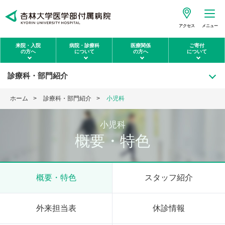
アクセス
メニュー
来院・入院
病院・診療科
医療関係
ご寄付
の方へ
について
の方へ
について
診療科・部門紹介
ホーム
診療科・部門紹介
小児科
小児科
概要・特色
概要・特色
スタッフ紹介
外来担当表
休診情報