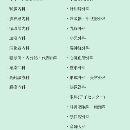
腎臓内科
肝胆膵外科
脳神経内科
呼吸器・甲状腺外科
循環器内科
乳腺外科
血液内科
小児外科
消化器内科
脳神経外科
糖尿病・内分泌・代謝内科
心臓血管外科
感染症科
整形外科
高齢診療科
形成外科・美容外科
腫瘍内科
泌尿器科
眼科(アイセンター)
耳鼻咽喉科・頭頸科
顎口腔外科
産婦人科