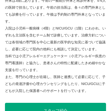
外来は3階にあります。午前の一般紹介外来と再診外来を、5-6人
の医師で担当しています。午前の担当医は、各々の専門外来とし
ても診療を行っています。午後は予約制の専門外来となっていま
す。
入院は小児科一般病棟（4階）とNICU/GCU（1階）にわかれ、い
ずれも主治医を含むチーム制で診療しています。治療方針につい
ては各領域の専門医を中心に最新の医学的な知見に基づいて協議
し、必要に応じて院内の他科にも相談して決定しています。
当科では小児アレルギーエデュケーター（小児アレルギー疾患の
専門看護師）と協力し、患者さんの特性に配慮したきめ細やかな
支援を行っています。
また、専門の心理士が在籍し、医師と連携して必要に応じて、子
どもの発達評価や心理カウンセリングをしたり、NICU/GCUに子
どもが入院した保護者へのサポートを行っています。
スタッフ紹介