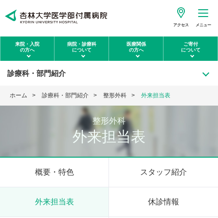
アクセス
メニュー
来院・入院
病院・診療科
医療関係
ご寄付
の方へ
について
の方へ
について
診療科・部門紹介
ホーム
診療科・部門紹介
整形外科
外来担当表
整形外科
外来担当表
概要・特色
スタッフ紹介
外来担当表
休診情報