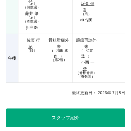
坂倉 健
（肩）
（偶数週）
吾
藤井 肇
（肩）
（肩）
担当医
（奇数週）
担当医
佐藤 行
骨粗鬆症外
腫瘍再診外
紀
来
来
（膝）
（
稲田 成
（
弘實
作
）
透
）
午後
（第2週）
小西 一
斉
（脊椎脊髄）
（奇数週）
最終更新日： 2026年 7月8日
スタッフ紹介