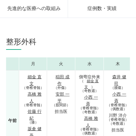
先進的な医療への取組み
症例数・実績
整形外科
月
火
水
木
細金 直
稲田 成
側弯症外来
森井 健
（
細金 直
文
作
司
文
）
（脊椎脊髄）
（外傷）
（腫瘍）
（奇数週）
高橋 雅
安部 一
小西 一
小西 一
人
平
斉
斉
（脊椎脊髄）
（股関節）
（脊椎脊髄）
（脊椎脊髄）
（偶数週）
佐藤 行
担当医
（奇数週）
川野 洋介
紀
高橋 雅
（脊椎脊髄）
午前
（膝）
（奇数週）
人
坂倉 健
（脊椎脊髄）
担当医
（偶数週）
吾