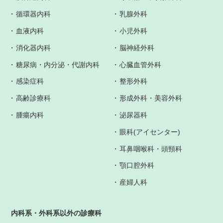
循環器内科
乳腺外科
血液内科
小児外科
消化器内科
脳神経外科
糖尿病・内分泌・代謝内科
心臓血管外科
感染症科
整形外科
高齢診療科
形成外科・美容外科
腫瘍内科
泌尿器科
眼科(アイセンター)
耳鼻咽喉科・頭頸科
顎口腔外科
産婦人科
内科系・外科系以外の診療科