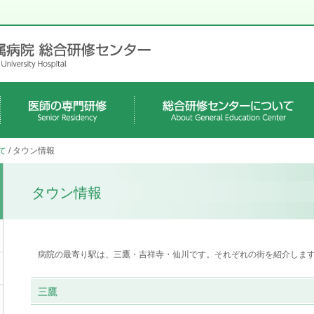
各科の専門研修プログラム
募集要項・待遇
専攻医募集、病院見学、診療科
専門医共通講習
職員紹介
病院概要
キャンパスアルバム
タウン情報
教育施設［クリニカル・シミュレーション・
教育施設［医学図書館］
て
/ タウン情報
説明会
ラボラトリー］
タウン情報
病院の最寄り駅は、三鷹・吉祥寺・仙川です。それぞれの街を紹介しま
三鷹