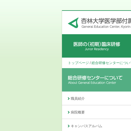
初期研修プログラム
各科のプログラム
研修医の声
募集要項
待遇
病院見学・初期研修FAQ・スケジュー
トップページ
/
総合研修センターについ
ル
職員紹介
病院概要
キャンパスアルバム