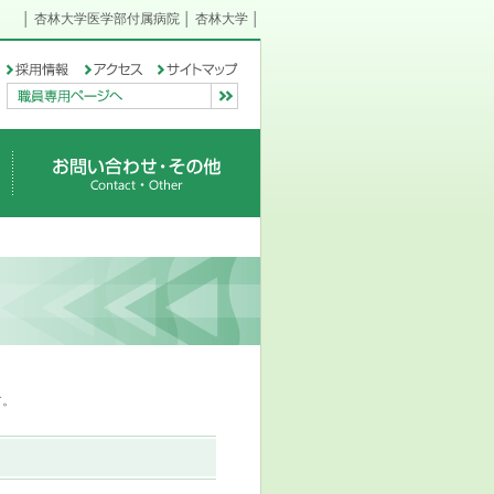
│
杏林大学医学部付属病院
│
杏林大学
│
採用情報
個人情報保護方針
す。