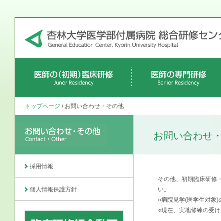
初期研修プログラム
各科のプログラム
研修医の声
募集要項
待遇
病院見学・初期研修FAQ・スケジュー
各科の専門研修プログラム
募集要項・待遇
専攻医募集、病院見学、診療科
専門医共通講習
トップページ
/ お問い合わせ・その他
ル
説明会
お問い合わせ
採用情報
その他、初期臨床研修
個人情報保護方針
い。
○病院見学(医学生対象
○現在、実地修練の受