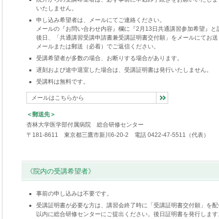
いたしません。
申し込み希望者は、メールにてご連絡ください。
メールの『お問い合わせ内容』欄に『2月13日共通講習参加希望』と
後日、「共通講習受講申請書兼受講証明書交付願」をメールにてお
メールまたは郵送（必着）でご返信ください。
受講希望者が多数の場合、お断りする場合があります。
遅刻および途中退室した場合は、受講証明書は発行いたしません。
受講料は無料です。
メールはこちらから
＜郵送先＞
杏林大学医学部付属病院 総合研修センター
〒181-8611 東京都三鷹市新川6-20-2 電話 0422-47-5511（代表）
《院内の受講希望者》
事前の申し込みは不要です。
受講証明書が必要な方は、講習会終了時に「受講証明書交付願」を配
以内に総合研修センターにご提出ください。後日証明書を発行します