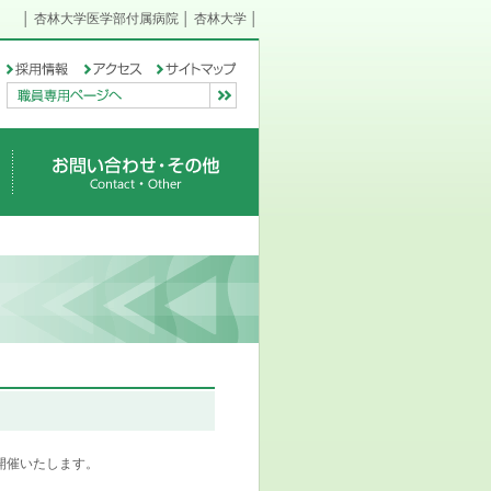
│
杏林大学医学部付属病院
│
杏林大学
│
採用情報
個人情報保護方針
開催いたします。