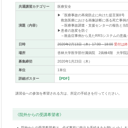
共通講習カテゴリー
医療安全
▶「医療事故の再発防止に向けた提言第8号
救急医療における画像診断に係る死亡事例
演題（内容）
～医療事故調査・支援センターの報告と当
▶患者の急変を防ぐ
～敗血症事例から見たRRSシステムの意義
日時
2020年2月13日（木）17:00～18:00
受付は終
場所
杏林大学医学部付属病院 2病棟4階 大学院
募集締切
2020年1月23日（木）
単位
1単位
詳細ポスター
【PDF】
講習会への参加を希望される方は、所定の手続きを行ってください。
《院外からの受講希望者》
院外からの受講希望者は、必ず事前に申込み手続きをお願いいたしま