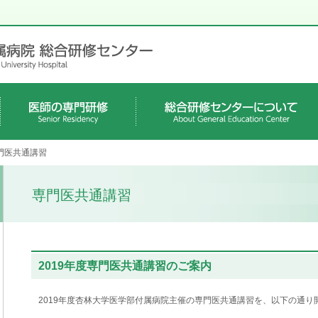
各科の専門研修プログラム
募集要項・待遇
専攻医募集、病院見学、診療科
専門医共通講習
職員紹介
病院概要
キャンパスアルバム
タウン情報
教育施設［クリニカル・シミュレーション・
教育施設［医学図書館］
専門医共通講習
説明会
ラボラトリー］
専門医共通講習
2019年度専門医共通講習のご案内
2019年度杏林大学医学部付属病院主催の専門医共通講習を、以下の通り