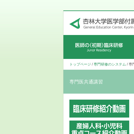
初期研修プログラム
各科のプログラム
研修医の声
募集要項
待遇
病院見学・初期研修FAQ・スケジュー
トップページ
/
専門研修のシステム
/ 
ル
専門医共通講習