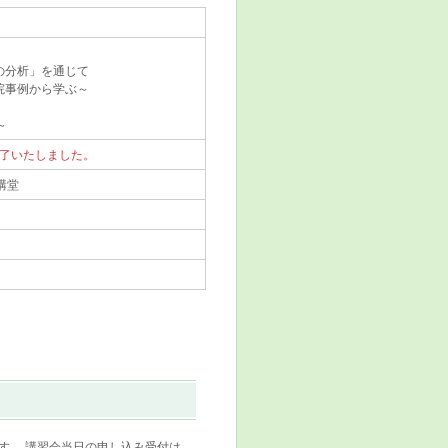
の分析」を通じて
院事例から学ぶ～
～
了いたしました。
講堂
す。 講習会当日の申し込み受付は