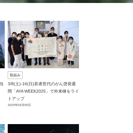
取組み
日当
3/8(土)-16(日)若者世代のがん啓発週
間「AYA WEEK2025」で外来棟をライ
トアップ
2025年03月05日