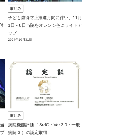
取組み
子ども虐待防止推進月間に伴い、11月
部付
1日～8日当院をオレンジ色にライトア
ップ
2024年10月31日
取組み
当
病院機能評価（ 3rdG：Ver.3.0・一般
プ
病院 3 ）の認定取得