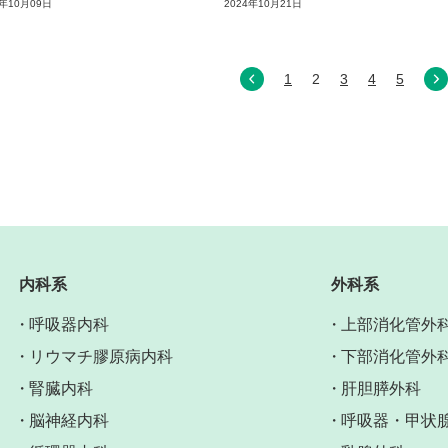
4年10月09日
2024年10月21日
1
2
3
4
5
内科系
外科系
呼吸器内科
上部消化管外
リウマチ膠原病内科
下部消化管外
腎臓内科
肝胆膵外科
脳神経内科
呼吸器・甲状