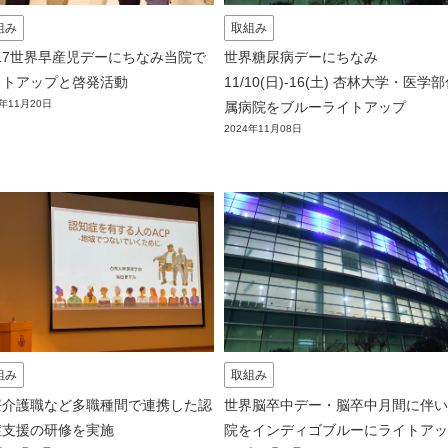
組み
取組み
/17世界早産児デーにちなみ当院で
世界糖尿病デーにちなみ
イトアップと啓発活動
11/10(日)-16(土) 杏林大学・医学
4年11月20日
属病院をブルーライトアップ
2024年11月08日
組み
取組み
療介護職など多職種間で連携した認
世界脳卒中デー・脳卒中月間に伴い
症支援の研修を実施
院をインディゴブルーにライトアッ