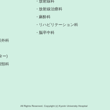
放射線科
放射線治療科
麻酔科
リハビリテーション科
脳卒中科
容外科
ター)
頭頸科
All Rights Reserved, Copyright (c) Kyorin University Hospital