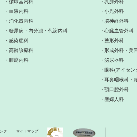
循環器内科
乳腺外科
血液内科
小児外科
消化器内科
脳神経外科
糖尿病・内分泌・代謝内科
心臓血管外科
感染症科
整形外科
高齢診療科
形成外科・美
腫瘍内科
泌尿器科
眼科(アイセン
耳鼻咽喉科・
顎口腔外科
産婦人科
ンク
サイトマップ