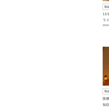
取
11
ラ
202
取
医
知