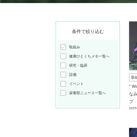
条件で絞り込む
取組み
健康ひとくちメモ一覧へ
研究・臨床
設備
取
イベント
“ W
栄養部ニュース一覧へ
なみ
プ
202