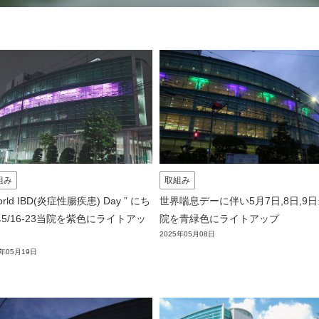
組み
取組み
orld IBD(炎症性腸疾患) Day ” にち
世界喘息デーに伴い5月7日,8日,9
5/16-23当院を紫色にライトアッ
院を青緑色にライトアップ
2025年05月08日
5年05月19日