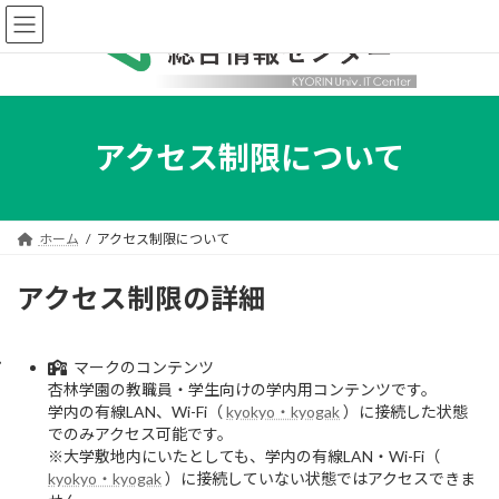
コ
ナ
ン
ビ
テ
ゲ
ン
ー
ツ
シ
へ
ョ
ス
ン
アクセス制限について
キ
に
ッ
移
プ
動
ホーム
アクセス制限について
アクセス制限の詳細
マークのコンテンツ
杏林学園の教職員・学生向けの学内用コンテンツです。
学内の有線LAN、Wi-Fi（
kyokyo・kyogak
）に接続した状態
でのみアクセス可能です。
※大学敷地内にいたとしても、学内の有線LAN・Wi-Fi（
kyokyo・kyogak
）に接続していない状態ではアクセスできま