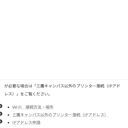
ンパス・付属杉並病院において学内LANに接続ができます。
三鷹キャンパスでは接続時、一部を除きIPアドレスの取得申請が
必要です。詳しくは以下のリンクをご覧ください。
三鷹キャンパスのインターネット接続（IPアドレス）
付属杉並病院・井の頭キャンパス・八王子キャンパス・三鷹キャ
ンパスの一部では、Wi-Fiをご利用いただけるほか、IPアドレス設
定をせずに有線LANをご利用いただけます。
プリンターとPCを無線で接続する場合等、固定IPアドレスの取得
が必要な場合は「三鷹キャンパス以外のプリンター接続（IPアド
レス）」をご覧ください。
Wi-Fi 接続方法・場所
三鷹キャンパス以外のプリンター接続（IPアドレス）
IPアドレス申請