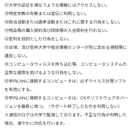
⑧大学の品位を損なうような情報にはアクセスしない。
⑨特定宗教の布教または宣伝に利用しない。
⑩政治活動または選挙活動またはこれに類する行為をしない。
⑪物品等の購入契約及び団体等の入会契約を行わない。
⑫営利を目的とした行為をしない。
⑬法律、及び杏林大学や総合情報センターが別に定める規程等に
違反しない。
⑭コンピュータウィルスを持ち込む等、コンピュータシステムの
正常な運用を妨げるような行為をしない。
⑮学内LANに接続するコンピュータは、必ずウイルス対策ソフト
を有効にする。
⑯学内LANに接続するコンピュータは、OSやソフトウェアのバー
ジョンを最新に保つ。（サポート終了したものを利用しない）
※通信のログは大学で監視しております。不正な行為が判明した
場合、速やかに対応を行います。