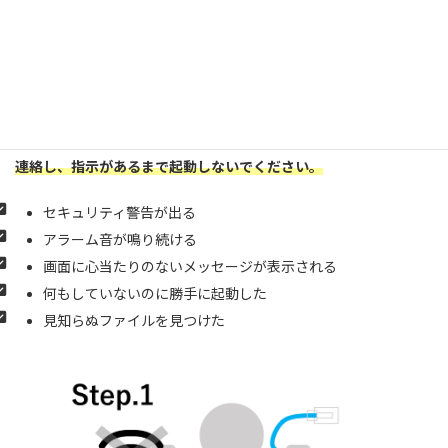
下記のように、PC利用中の異変があれば、
すぐにインターネット
接続を切り、総合情報センターへお電話ください。
（些細な異変
でも遠慮なくお声がけください）
総合情報センターの対応時間外の場合は、端末の電源ボタンを長
押しし、強制的に電源をオフにしてください。直近の対応時間に
連絡し、指示があるまで起動しないでください。
セキュリティ警告が出る
アラーム音が鳴り続ける
画面に心当たりのないメッセージが表示される
何もしていないのに勝手に起動した
見知らぬファイルを見つけた