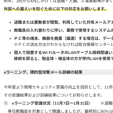
例年、3月から4月にかけては退職・入職、人事異動等が多
外部への漏えいを防ぐために以下の対応をお願いします。
退職または異動者が閲覧、利用していた共有メールア
教職員の入れ替わりに伴い、業務で使用するシステム
ＰＣ等の端末、機器を廃棄（譲渡）する場合は、デー
※ＰＣの消去方法がわからなければ総合情報センターに
個人で設置するWi-FiルータのLANケーブル接続間違
接続を誤ると、階全体・棟全体の方が学内LANを使用
eラーニング、標的型攻撃メール訓練の結果
今年度より情報セキュリティ意識の向上を目的として、11月
その受講結果および訓練結果についてお知らせします。
① eラーニング受講状況（11月7日～1月31日）
※退職者
専任教職員を対象として開講しましたが、最終的に80％