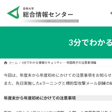
コ
ナ
ン
ビ
テ
ゲ
ン
ー
ツ
シ
へ
ョ
ス
ン
3分でわか
キ
に
ッ
移
プ
動
ホーム
3分でわかる情報セキュリティ ― 年度跨ぎの注意事項編
今回は、年度末から年度初めにかけての注意事項をお知らせ
また、先日実施したeラーニングと標的型攻撃メール訓練の
年度末から年度初めにかけての注意事項