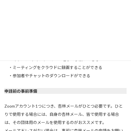
大学の講義・研究用のZoomアカウントについて
大学が契約しているZoomアカウントは、無料のZoomアカウント
とは異なり、以下の特徴があります。
・40分以上継続してミーティングを主催できる（無料のZoomア
カウントは40分で一旦中断されます）
・1回のミーティングで、500名まで参加ができる
・ミーティングをクラウドに録画することができる
・参加者やチャットのダウンロードができる
申請前の事前準備
Zoomアカウント1つにつき、杏林メールがひとつ必要です。ひと
りで使用する場合には、自身の杏林メール、皆で使用する場合
は、その団体用のメールを使用するのがおススメです。
メールアドレスがない場合は、事前に杏林メールの申請をお願い