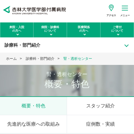
アクセス
メニュー
来院・入院
病院・診療科
医療関係
ご寄付
の方へ
について
の方へ
について
診療科・部門紹介
ホーム
診療科・部門紹介
腎・透析センター
腎・透析センター
概要・特色
概要・特色
スタッフ紹介
先進的な医療への取組み
症例数・実績