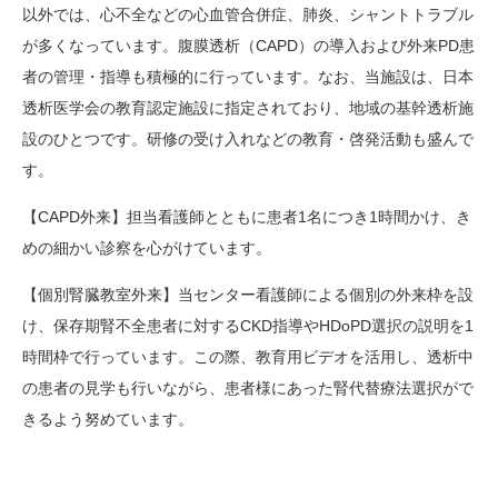
以外では、心不全などの心血管合併症、肺炎、シャントトラブル
が多くなっています。腹膜透析（CAPD）の導入および外来PD患
者の管理・指導も積極的に行っています。なお、当施設は、日本
透析医学会の教育認定施設に指定されており、地域の基幹透析施
設のひとつです。研修の受け入れなどの教育・啓発活動も盛んで
す。
【CAPD外来】担当看護師とともに患者1名につき1時間かけ、き
めの細かい診察を心がけています。
【個別腎臓教室外来】当センター看護師による個別の外来枠を設
け、保存期腎不全患者に対するCKD指導やHDoPD選択の説明を1
時間枠で行っています。この際、教育用ビデオを活用し、透析中
の患者の見学も行いながら、患者様にあった腎代替療法選択がで
きるよう努めています。