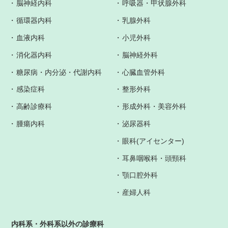
脳神経内科
呼吸器・甲状腺外科
循環器内科
乳腺外科
血液内科
小児外科
消化器内科
脳神経外科
糖尿病・内分泌・代謝内科
心臓血管外科
感染症科
整形外科
高齢診療科
形成外科・美容外科
腫瘍内科
泌尿器科
眼科(アイセンター)
耳鼻咽喉科・頭頸科
顎口腔外科
産婦人科
内科系・外科系以外の診療科