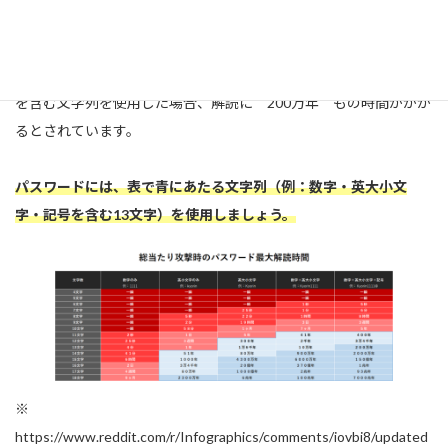
ワード解読法「総当たり攻撃（ブルートフォースアタック）」に
おける解読時間の目安です。
例えば、パスワードに 13文字 の 数字・英大小文字・記号
を含む文字列を使用した場合、解読に 200万年 もの時間がかか
るとされています。
パスワードには、表で青にあたる文字列（例：数字・英大小文
字・記号を含む
13文字
）を使用しましょう。
※
https://www.reddit.com/r/Infographics/comments/iovbi8/updated