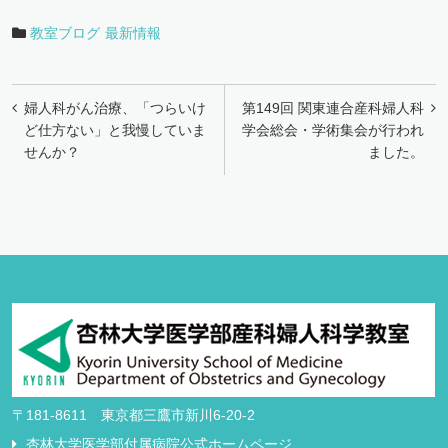
教室ブログ
最新情報
投
婦人科がん治療、「つらいけ
第149回 関東連合産科婦人科
稿
ど仕方ない」と我慢していま
学会総会・学術集会が行われ
せんか？
ました。
ナ
ビ
ゲ
ー
シ
ョ
ン
〒181-8611 東京都三鷹市新川6-20-2
杏林大学医学部付属病院公式ホームページ