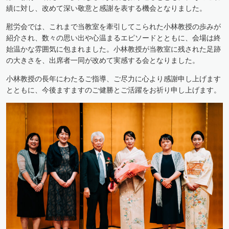
績に対し、改めて深い敬意と感謝を表する機会となりました。
慰労会では、これまで当教室を牽引してこられた小林教授の歩みが
紹介され、数々の思い出や心温まるエピソードとともに、会場は終
始温かな雰囲気に包まれました。小林教授が当教室に残された足跡
の大きさを、出席者一同が改めて実感する会となりました。
小林教授の長年にわたるご指導、ご尽力に心より感謝申し上げます
とともに、今後ますますのご健勝とご活躍をお祈り申し上げます。