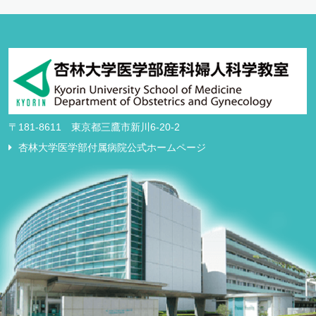
ゲ
ー
シ
ョ
ン
〒181-8611 東京都三鷹市新川6-20-2
杏林大学医学部付属病院公式ホームページ