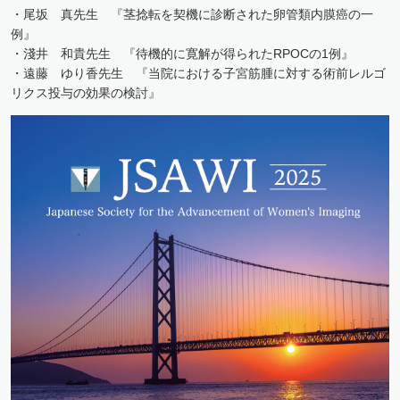
・尾坂 真先生 『茎捻転を契機に診断された卵管類内膜癌の一
例』
・淺井 和貴先生 『待機的に寛解が得られたRPOCの1例』
・遠藤 ゆり香先生 『当院における子宮筋腫に対する術前レルゴ
リクス投与の効果の検討』