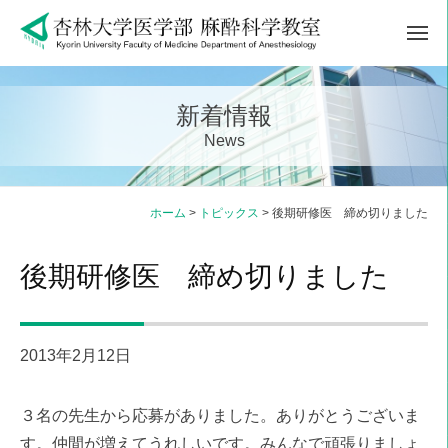
ュ
コ
ー
メ
ン
ニ
テ
ュ
ー
ン
新着情報
ツ
News
へ
ス
キ
ホーム
>
トピックス
>
後期研修医 締め切りました
ッ
プ
後期研修医 締め切りました
2013年2月12日
３名の先生から応募がありました。ありがとうございま
す。仲間が増えてうれしいです。みんなで頑張りましょ