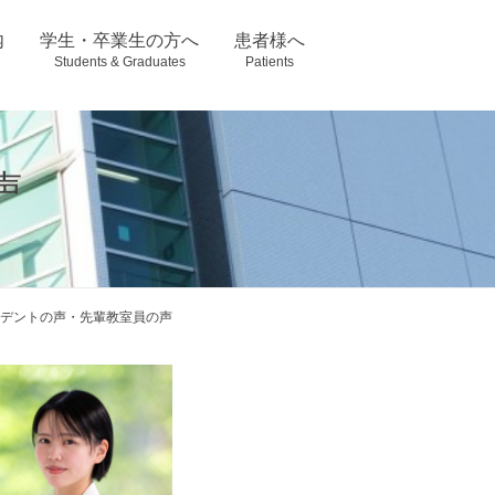
先輩教室員の声
紹介
教室員の日常風景
内
学生・卒業生の方へ
患者様へ
Students & Graduates
Patients
先輩教室員の声
紹介
教室員の日常風景
声
デントの声・先輩教室員の声