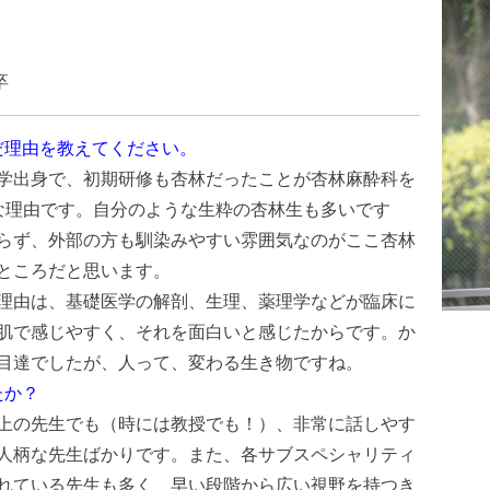
卒
だ理由を教えてください。
学出身で、初期研修も杏林だったことが杏林麻酔科を
な理由です。自分のような生粋の杏林生も多いです
らず、外部の方も馴染みやすい雰囲気なのがここ杏林
ところだと思います。
理由は、基礎医学の解剖、生理、薬理学などが臨床に
肌で感じやすく、それを面白いと感じたからです。か
目達でしたが、人って、変わる生き物ですね。
たか？
上の先生でも（時には教授でも！）、非常に話しやす
人柄な先生ばかりです。また、各サブスペシャリティ
れている先生も多く、早い段階から広い視野を持つき