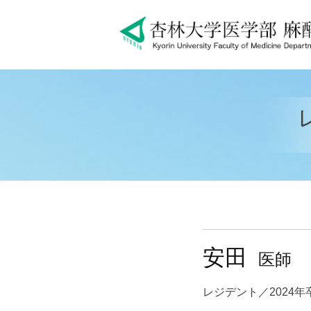
コ
杏林大学麻酔科の特長
初期臨床研修
ン
テ
ン
ツ
杏林大学麻酔科の特長
初期臨床研修
へ
ス
キ
ッ
プ
安田
医師
レジデント／2024年