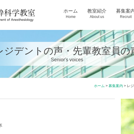
プログラム
臨床
当院で入院加療をお受けになった患者様へのお知らせ
教育
麻酔科専門研修プログラム
研究・業績
生活・キャリアパス
レジデントの声・
スタッフ
ホーム
教室紹介
募集案
Home
About us
Recruit
プログラム
臨床
当院で入院加療をお受けになった患者様へのお知らせ
教育
麻酔科専門研修プログラム
研究・業績
生活・キャリアパス
レジデントの声・
スタッフ
レジデントの声・先輩教室員の
Senior's voices
ホーム
>
募集案内
>
レジ
卒