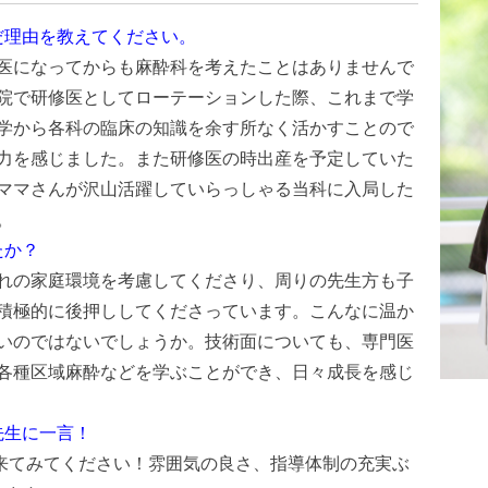
だ理由を教えてください。
医になってからも麻酔科を考えたことはありませんで
院で研修医としてローテーションした際、これまで学
学から各科の臨床の知識を余す所なく活かすことので
力を感じました。また研修医の時出産を予定していた
ママさんが沢山活躍していらっしゃる当科に入局した
。
たか？
れの家庭環境を考慮してくださり、周りの先生方も子
積極的に後押ししてくださっています。こんなに温か
いのではないでしょうか。技術面についても、専門医
各種区域麻酔などを学ぶことができ、日々成長を感じ
先生に一言！
来てみてください！雰囲気の良さ、指導体制の充実ぶ