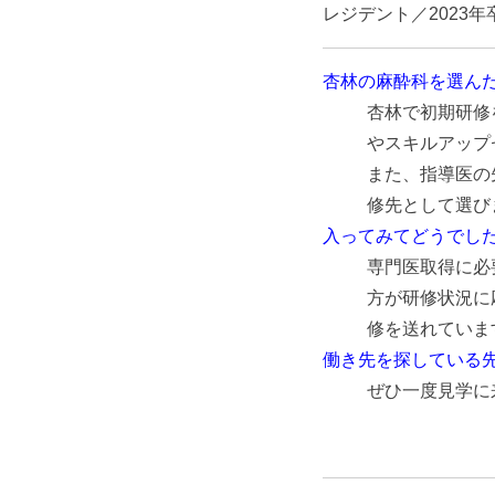
レジデント／2023年
杏林の麻酔科を選ん
杏林で初期研修
やスキルアップ
また、指導医の
修先として選び
入ってみてどうでし
専門医取得に必
方が研修状況に
修を送れていま
働き先を探している
ぜひ一度見学に