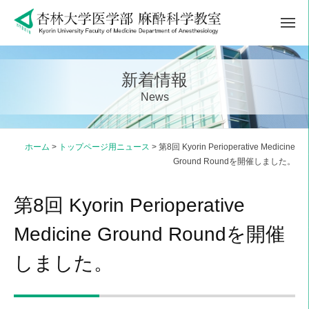
ュ
コ
ー
メ
ン
ニ
テ
ュ
ー
ン
新着情報
ツ
News
へ
ス
キ
ホーム
>
トップページ用ニュース
>
第8回 Kyorin Perioperative Medicine
Ground Roundを開催しました。
ッ
プ
第8回 Kyorin Perioperative
Medicine Ground Roundを開催
しました。