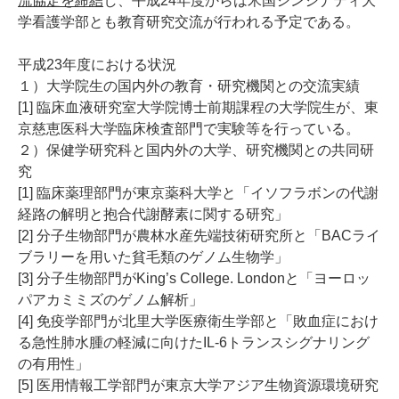
流協定を締結
し、平成24年度からは米国シンシナティ大
学看護学部とも教育研究交流が行われる予定である。
平成23年度における状況
１）大学院生の国内外の教育・研究機関との交流実績
[1] 臨床血液研究室大学院博士前期課程の大学院生が、東
京慈恵医科大学臨床検査部門で実験等を行っている。
２）保健学研究科と国内外の大学、研究機関との共同研
究
[1] 臨床薬理部門が東京薬科大学と「イソフラボンの代謝
経路の解明と抱合代謝酵素に関する研究」
[2] 分子生物部門が農林水産先端技術研究所と「BACライ
ブラリーを用いた貧毛類のゲノム生物学」
[3] 分子生物部門がKing’s College. Londonと「ヨーロッ
パアカミミズのゲノム解析」
[4] 免疫学部門が北里大学医療衛生学部と「敗血症におけ
る急性肺水腫の軽減に向けたIL-6トランスシグナリング
の有用性」
[5] 医用情報工学部門が東京大学アジア生物資源環境研究