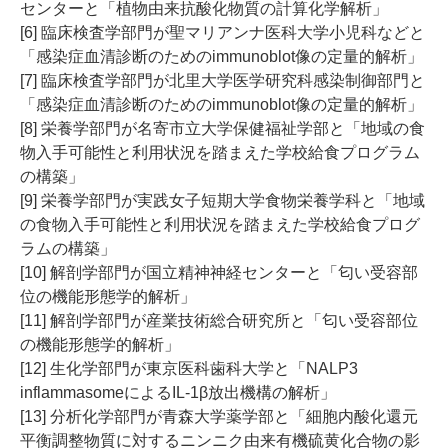
センターと「植物由来抗酸化物質の計算化学解析」
[6] 臨床検査学部門が聖マリアンナ医科大学小児科などと
「感染症血清診断のためのimmunoblot像の定量的解析」
[7] 臨床検査学部門が北里大学医学研究科感染制御部門と
「感染症血清診断のためのimmunoblot像の定量的解析」
[8] 栄養学部門が名寄市立大学保健福祉学部と「地域の食
物入手可能性と利用状況を踏まえた学校給食プログラム
の構築」
[9] 栄養学部門が実践女子短期大学食物栄養学科と「地域
の食物入手可能性と利用状況を踏まえた学校給食プログ
ラムの構築」
[10] 解剖学部門が国立精神神経センターと「匂い受容部
位の機能形態学的解析」
[11] 解剖学部門が産業技術総合研究所と「匂い受容部位
の機能形態学的解析」
[12] 生化学部門が東京医科歯科大学と「NALP3
inflammasomeによるIL-1β放出機構の解析」
[13] 分析化学部門が青森大学薬学部と「細胞内酸化還元
平衡調整物質に対するニンニク由来有機硫黄化合物の影