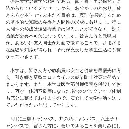
杏林大学の建学の精神である「眞・善・美の探究」に
込められているメッセージから、お分かりのとおり、皆
さん方が本学で学ぶ主たる目的は、真理を探究するため
の基本的な知識の会得と人間性の形成にあります。特に
人間性の形成は遠隔授業では得ることができなく、対面
授業が必要不可欠になっています。皆さん方と教職員
が、あるいは友人同士が対面で接することで、さまざま
な経験や知識が得られ、それが充実した学生生活にも繋
がっていきます。
本学は、皆さん方や教職員の安全と健康を最優先に考
え、引き続き新型コロナウイルス感染防止対策に努めて
まいります。また、本学は医学部付属病院を併設してお
り、万が一体調不良等になった場合のバックアップ体制
も充分に整えておりますので、安心して大学生活を送っ
ていただきたいと思っております。
4月に三鷹キャンパス、井の頭キャンパス、八王子キ
ャンパスで、皆さん方にお会いできることを楽しみにし