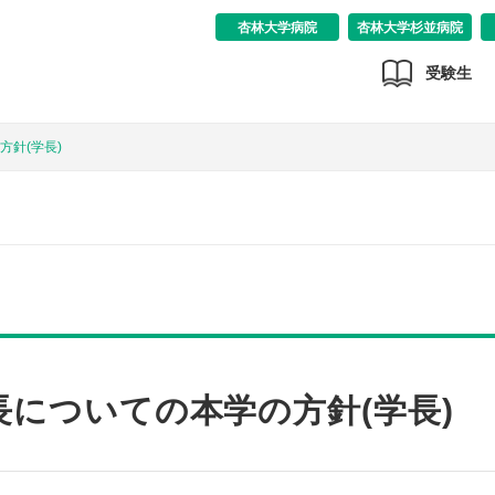
杏林大学病院
杏林大学杉並病院
受験生
針(学長)
についての本学の方針(学長)