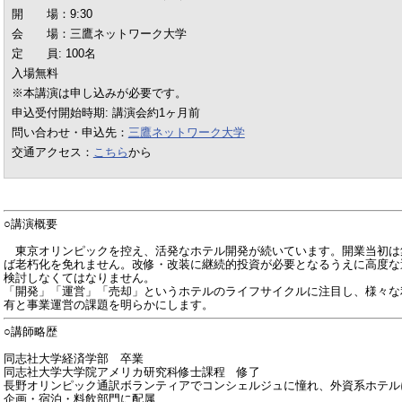
開 場：9:30
会 場：三鷹ネットワーク大学
定 員: 100名
入場無料
※本講演は申し込みが必要です。
申込受付開始時期: 講演会約1ヶ月前
問い合わせ・申込先：
三鷹ネットワーク大学
交通アクセス：
こちら
から
○講演概要
東京オリンピックを控え、活発なホテル開発が続いています。開業当初は
ば老朽化を免れません。改修・改装に継続的投資が必要となるうえに高度な
検討しなくてはなりません。
「開発」「運営」「売却」というホテルのライフサイクルに注目し、様々な
有と事業運営の課題を明らかにします。
○講師略歴
同志社大学経済学部 卒業
同志社大学大学院アメリカ研究科修士課程 修了
長野オリンピック通訳ボランティアでコンシェルジュに憧れ、外資系ホテ
企画・宿泊・料飲部門に配属