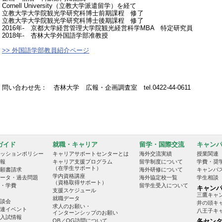
Cornell University（立教大学派遣留学）を経て
立教大学大学院観光学研究科博士前期課程 修了
立教大学大学院観光学研究科博士後期課程 修了
2016年‐ 京都大学経営管理大学院観光経営科学MBA 特定研究員
2018年‐ 杏林大学外国語学部准教授
>> 外国語学部教員紹介ページ
問い合わせ先： 杏林大学 広報・企画調査室 tel.0422-44-0611
ガイド
就職・キャリア
留学・国際交流
キャン
ッションポリシー
キャリアサポートセンターとは
海外交流実績
授業関連
報
キャリア支援プログラム
留学制度について
学費・奨
（在学生サポート）
願書請求
海外研修について
キャンパ
学内資格講座
ータ・過去問題
海外協定校一覧
学生相談
（資格取得サポート）
・学費
留学生受入について
キャン
支援スケジュール
三鷹キャ
就職データ
談会
井の頭キ
求人のお願い・
連イベント
八王子キ
インターンシップのお願い
入試情報
OB／OG訪問について
各セン