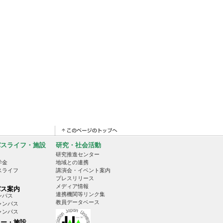
パスライフ・施設
研究・社会活動
研究推進センター
学金
地域との連携
スライフ
講演会・イベント案内
プレスリリース
メディア情報
パス案内
連携機関等リンク集
ンパス
教員データベース
ャンパス
ャンパス
ター・施設