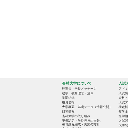
杏林大学について
入試
理事長・学長メッセージ
アドミ
建学・教育理念・沿革
入試情
学園組織
資料・
役員名簿
入試デ
大学概要・基礎データ（情報公開）
検定料
財務情報
奨学金
杏林大学の取り組み
進学相
卒業認定・学位授与の方針、
入試関
教育課程編成・実施の方針
大学院