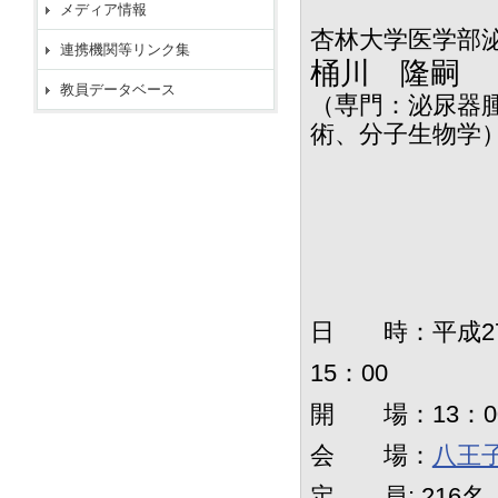
メディア情報
杏林大学医学部泌
連携機関等リンク集
桶川 隆嗣
教員データベース
（専門：泌尿器
術、分子生物学
日 時：平成27年
15：00
開 場：13：0
会 場：
八王
定 員: 216名