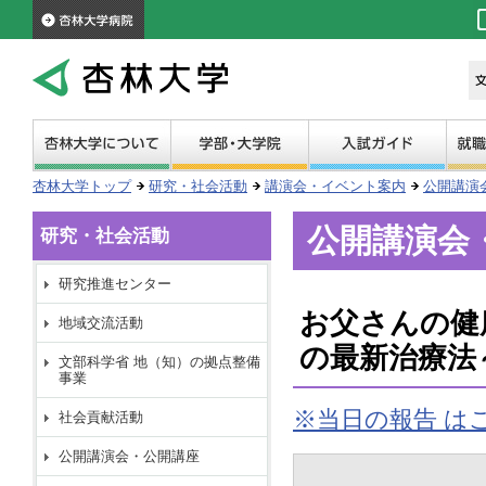
杏林大学トップ
研究・社会活動
講演会・イベント案内
公開講演
公開講演会
研究・社会活動
研究推進センター
お父さんの健
地域交流活動
の最新治療法
文部科学省 地（知）の拠点整備
事業
※当日の報告 は
社会貢献活動
公開講演会・公開講座