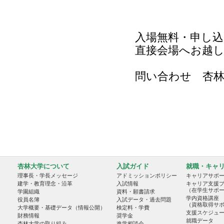
入場無料・申し込
直接会場へお越
問い合わせ 杏林大学
杏林大学について
入試ガイド
就職・キャ
理事長・学長メッセージ
アドミッションポリシー
キャリアサポ
建学・教育理念・沿革
入試情報
キャリア支援
（在学生サポ
学園組織
資料・願書請求
学内資格講座
役員名簿
入試データ・過去問題
（資格取得サ
大学概要・基礎データ（情報公開）
検定料・学費
支援スケジュ
財務情報
奨学金
就職データ
杏林大学の取り組み
進学相談会