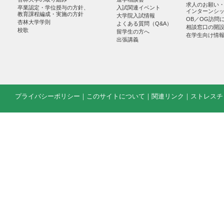
求人のお願い
卒業認定・学位授与の方針、
入試関連イベント
インターンシ
教育課程編成・実施の方針
大学院入試情報
OB／OG訪問
杏林大学学則
よくある質問（Q&A）
相談窓口の開
校歌
留学生の方へ
在学生向け情
出張講義
プライバシーポリシー
｜
このサイトについて
｜
関連リンク
｜
ストレスチ