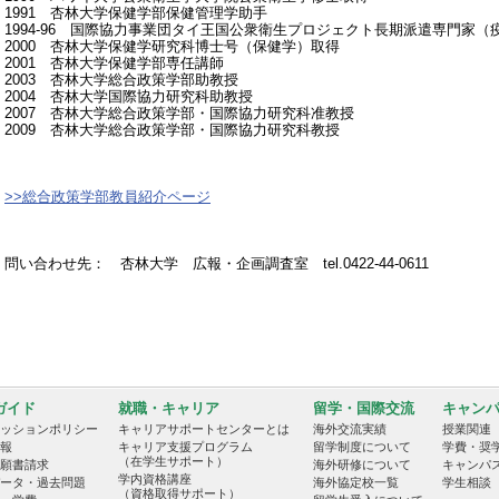
1991 杏林大学保健学部保健管理学助手
1994-96 国際協力事業団タイ王国公衆衛生プロジェクト長期派遣専門家（
2000 杏林大学保健学研究科博士号（保健学）取得
2001 杏林大学保健学部専任講師
2003 杏林大学総合政策学部助教授
2004 杏林大学国際協力研究科助教授
2007 杏林大学総合政策学部・国際協力研究科准教授
2009 杏林大学総合政策学部・国際協力研究科教授
>>総合政策学部教員紹介ページ
問い合わせ先： 杏林大学 広報・企画調査室 tel.0422-44-0611
ガイド
就職・キャリア
留学・国際交流
キャン
ッションポリシー
キャリアサポートセンターとは
海外交流実績
授業関連
報
キャリア支援プログラム
留学制度について
学費・奨
（在学生サポート）
願書請求
海外研修について
キャンパ
学内資格講座
ータ・過去問題
海外協定校一覧
学生相談
（資格取得サポート）