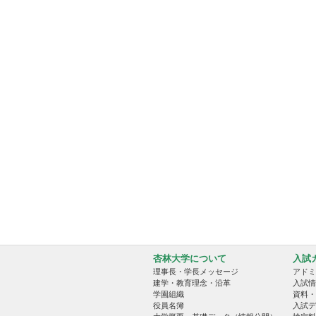
杏林大学について
入試
理事長・学長メッセージ
アドミ
建学・教育理念・沿革
入試情
学園組織
資料・
役員名簿
入試デ