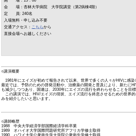
開 場：13：00
会 場：杏林大学病院 大学院講堂（第2病棟4階）
定 員: 240名
入場無料・申し込み不要
交通アクセス：
こちら
から
直接会場へお越しください
○講演概要
1981年にエイズが初めて報告されて以来、世界で多くの人々がHIVに感
最近では、予防のための啓発活動や、治療薬の開発と普及により、新たにHI
も減少しつつあり、国連は、2030年にエイズの流行を終わらせることを目
この講演では、HIV/エイズの現状、エイズ流行を終息させるための世界
みを紹介したいと思います。
○講師略歴
1988 中央大学経済学部国際経済学科卒業
1989 オハイオ大学国際問題研究所アフリカ学修士取得
1990 ハワイ大学公衆衛生学大学院公衆衛生学修士取得