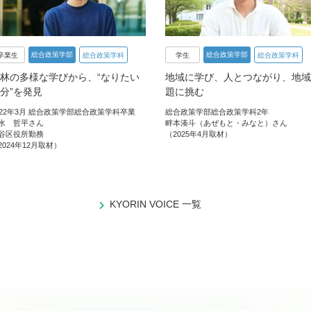
総合政策学部
総合政策学部
卒業生
総合政策学科
学生
総合政策学科
林の多様な学びから、“なりたい
地域に学び、人とつながり、地域
分”を発見
題に挑む
022年3月 総合政策学部総合政策学科卒業
総合政策学部総合政策学科2年
水 哲平さん
畔本湊斗（あぜもと・みなと）さん
谷区役所勤務
（2025年4月取材）
2024年12月取材）
KYORIN VOICE 一覧