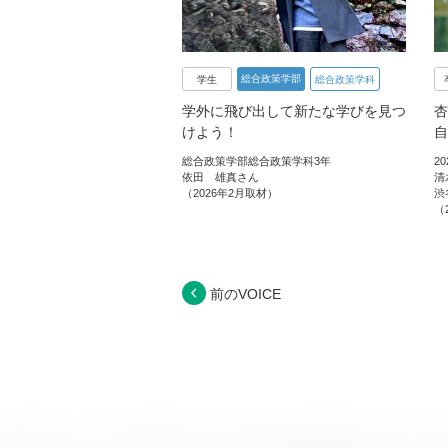
総合政策学部
学生
総合政策学科
学外に飛び出して新たな学びを見つ
杏
けよう！
自
総合政策学部総合政策学科3年
2
依田 雄真さん
清
（2026年2月取材）
渋
（
前のVOICE