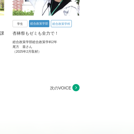
総合政策学部
学生
総合政策学科
課
杏林祭もゼミも全力で！
総合政策学部総合政策学科2年
尾方 葵さん
（2025年2月取材）
次のVOICE