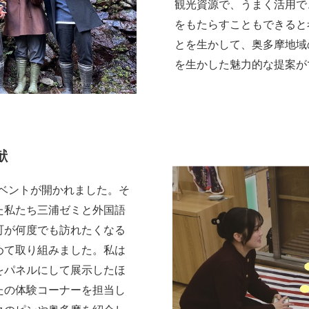
観光資源で、うまく活用で
をもたらすこともできると
とを生かして、奥多摩地域
を生かした魅力的な提案が
献
イベントが開かれました。そ
た私たち三浦ゼミと外国語
町が何度でも訪れたくなる
めて取り組みました。私は
をパネルにして展示したほ
たの体験コーナーを担当し