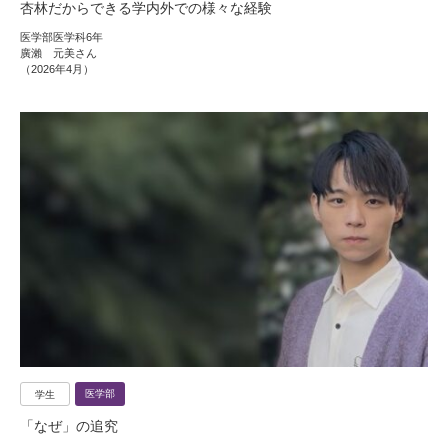
杏林だからできる学内外での様々な経験
医学部医学科6年
廣瀨 元美さん
（2026年4月）
医学部
学生
「なぜ」の追究