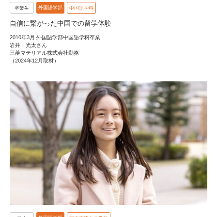
外国語学部
卒業生
中国語学科
自信に繋がった中国での留学体験
2010年3月 外国語学部中国語学科卒業
岩井 光太さん
三菱マテリアル株式会社勤務
（2024年12月取材）