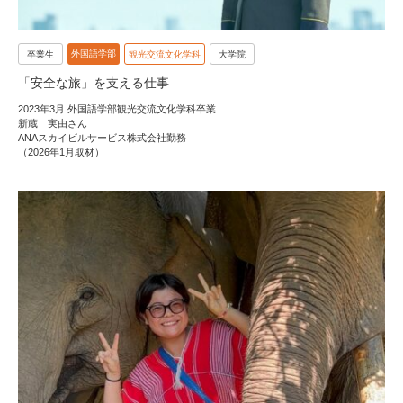
外国語学部
卒業生
観光交流文化学科
大学院
「安全な旅」を支える仕事
2023年3月 外国語学部観光交流文化学科卒業
新蔵 実由さん
ANAスカイビルサービス株式会社勤務
（2026年1月取材）