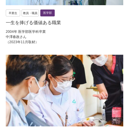
医学部
卒業生
教員・職員
一生を捧げる価値ある職業
2004年 医学部医学科卒業
中澤春政さん
（2023年11月取材）