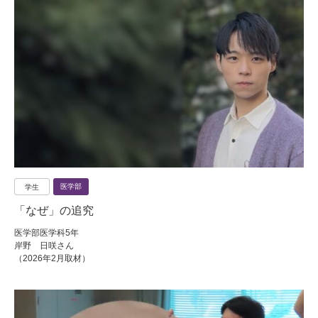
医学部
学生
「なぜ」の追究
医学部医学科5年
岸野 日咲さん
（2026年2月取材）