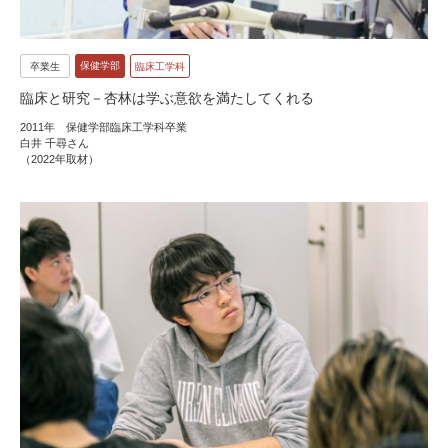
保健学部
卒業生
臨床工学科
臨床と研究－杏林は学ぶ意欲を満たしてくれる
2011年 保健学部臨床工学科卒業
白井 千尋さん
（2022年取材）