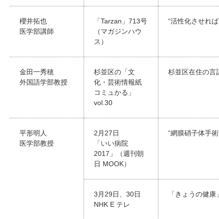
櫻井拓也
「Tarzan」713号
“活性化させれば
医学部講師
（マガジンハウ
ス）
金田一秀穂
杉並区の「文
杉並区在住の言
外国語学部教授
化・芸術情報紙
コミュかる」
vol.30
平形明人
2月27日
“網膜硝子体手
医学部教授
「いい病院
2017」（週刊朝
日 MOOK）
3月29日、30日
「きょうの健康
NHK E テレ