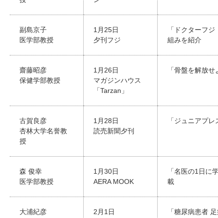
副島京子
1月25日
「ドクターフジ
医学部教授
夕刊フジ
組みを紹介
齋藤昭彦
1月26日
「骨盤を解放せ
保健学部教授
マガジンハウス
「Tarzan」
古賀良彦
1月28日
「ジュニアプレ
杏林大学名誉教
読売新聞夕刊
授
森 俊幸
1月30日
「名医の1日に
医学部教授
AERA MOOK
載
大浦紀彦
2月1日
「糖尿病患者 