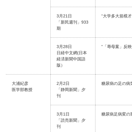
3月21日
“大学多大規模才
「新民週刊」933
期
3月28日
“「辱母案」反
日経中文網(日本
経済新聞中国語
版）
大浦紀彦
2月2日
糖尿病の足の病
医学部教授
「静岡新聞」夕
刊
3月1日
糖尿病足病変の
「読売新聞」夕
刊