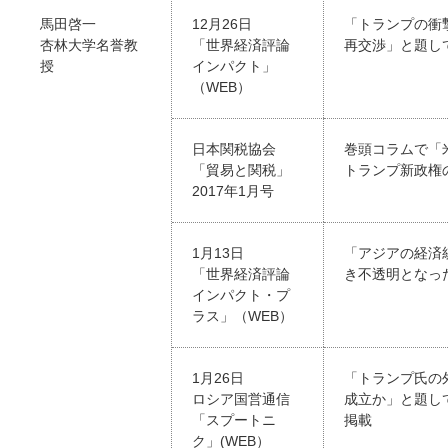
馬田啓一
12月26日
「トランプの衝
杏林大学名誉教
「世界経済評論
再交渉」と題して
授
インパクト」
（WEB）
日本関税協会
巻頭コラムで「
「貿易と関税」
トランプ新政権
2017年1月号
1月13日
「アジアの経済
「世界経済評論
き不透明となっ
インパクト・プ
ラス」（WEB）
1月26日
「トランプ氏の
ロシア国営通信
成立か」と題し
「スプートニ
掲載
ク」(WEB）