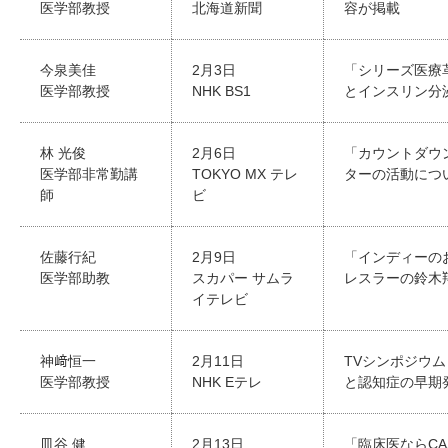
医学部教授
北海道新聞
容が掲載
今泉美佳
2月3日
「シリーズ医療
医学部教授
NHK BS1
とインスリン分
林 光俊
2月6日
「カウントダウ
医学部非常勤講
TOKYO MX テレ
ターの活動につ
師
ビ
佐藤行紀
2月9日
「インディーの
医学部助教
スカパー サムラ
レスラーの鈴木
イテレビ
神﨑恒一
2月11日
TVシンポジウ
医学部教授
NHK Eテレ
と認知症の早期
皿谷 健
2月13日
「臨床医ならCA