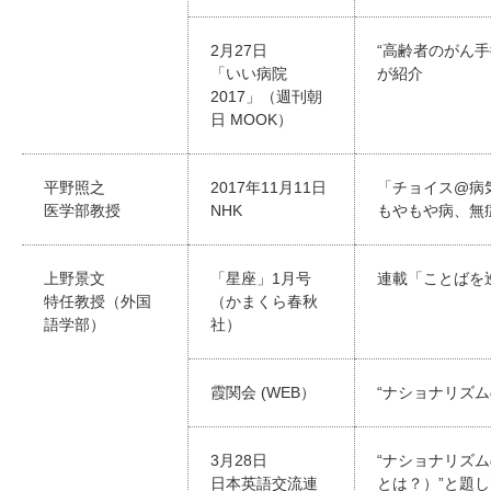
2月27日
“高齢者のがん
「いい病院
が紹介
2017」（週刊朝
日 MOOK）
平野照之
2017年11月11日
「チョイス@病
医学部教授
NHK
もやもや病、無
上野景文
「星座」1月号
連載「ことばを
特任教授（外国
（かまくら春秋
語学部）
社）
霞関会 (WEB）
“ナショナリズ
3月28日
“ナショナリズ
日本英語交流連
とは？）”と題