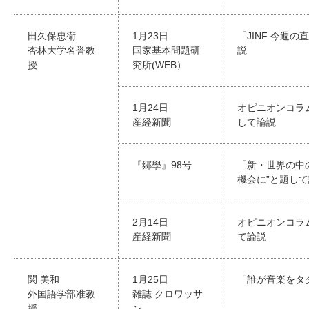
田久保忠衛
1月23日
「JINF 今週
杏林大学名誉教
国家基本問題研
説
授
究所(WEB）
1月24日
オピニオンコラ
産経新聞
して論説
『郷學』98号
「新・世界の中
機会に”と題し
2月14日
オピニオンコラ
産経新聞
て論説
関 美和
1月25日
「誰が音楽をタ
外国語学部准教
雑誌 クロワッサ
授
ン