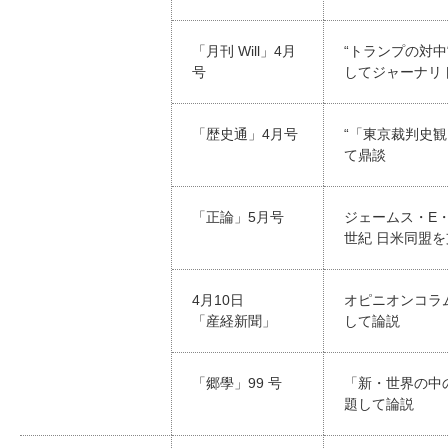
「月刊 Will」4月
“トランプの対中
号
してジャーナリ
「歴史通」4月号
“「東京裁判史
て鼎談
「正論」5月号
ジェームス・E・
世紀 日米同盟を
4月10日
オピニオンコラ
「産経新聞」
して論説
「郷學」99 号
「新・世界の中
題して論説