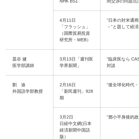
NHK BS1
間交渉の問題点
4月11日
“日本の対米通
「フラッシュ」
－”と題して経
（国際貿易投資
研究所・WEB）
皿谷 健
3月13日「週刊医
“臨床医なら CA
医学部講師
学界新聞」
対談
劉 迪
2月16日
“後全球化時代
外国語学部教授
「新民週刊」928
期
3月2日
“鄧小平身後的政
日経中文網(日本
経済新聞中国語
版）