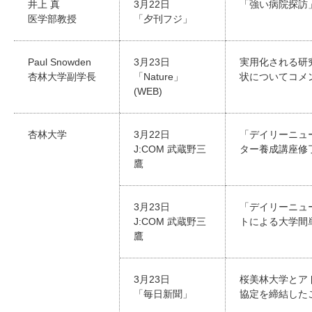
井上 真
3月22日
「強い病院探訪
医学部教授
「夕刊フジ」
Paul Snowden
3月23日
実用化される研
杏林大学副学長
「Nature」
状についてコメ
(WEB)
杏林大学
3月22日
「デイリーニュー
J:COM 武蔵野三
ター養成講座修
鷹
3月23日
「デイリーニュ
J:COM 武蔵野三
トによる大学間
鷹
3月23日
桜美林大学とア
「毎日新聞」
協定を締結した