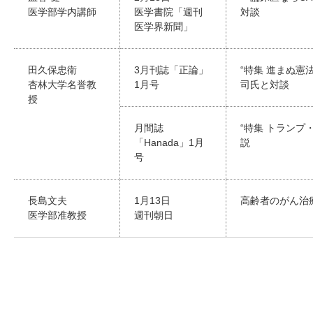
医学部学内講師
医学書院「週刊
対談
医学界新聞」
田久保忠衛
3月刊誌「正論」
“特集 進まぬ
杏林大学名誉教
1月号
司氏と対談
授
月間誌
“特集 トランプ
「Hanada」1月
説
号
長島文夫
1月13日
高齢者のがん治
医学部准教授
週刊朝日