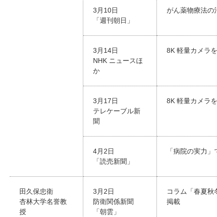
3月10日
がん薬物療法の
「週刊朝日」
3月14日
8K 軽量カメ
NHK ニュースほ
か
3月17日
8K 軽量カメ
テレケーブル新
聞
4月2日
「病院の実力」
「読売新聞」
田久保忠衛
3月2日
コラム「春夏秋
杏林大学名誉教
防衛関係新聞
掲載
授
「朝雲」