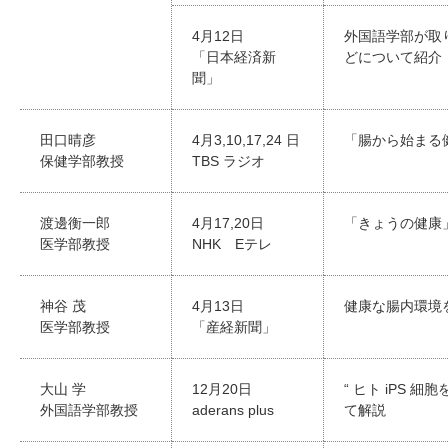
4月12日
外国語学部が取
「日本経済新
どについて紹介
聞」
田口晴彦
4月3,10,17,24 日
「腸から始まる
保健学部教授
TBS ラジオ
渡邊衡一郎
4月17,20日
「きょうの健康
医学部教授
NHK Eテレ
神谷 茂
4月13日
健康な腸内環境
医学部教授
「産経新聞」
大山 学
12月20日
“ ヒト iPS
外国語学部教授
aderans plus
て解説