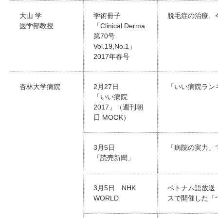
大山 学
学術冊子
脱毛症の治療、
医学部教授
「Clinical Derma
第70号
Vol.19,No.1」
2017年春号
杏林大学病院
2月27日
「いい病院ランキ
「いい病院
2017」（週刊朝
日 MOOK）
3月5日
「病院の実力」
「読売新聞」
3月5日 NHK
ベトナム語放送
WORLD
スで開催した「