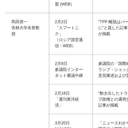
盟 (WEB）
馬田啓一
2月2日
“TPP 離脱は
杏林大学名誉教
「スプートニ
に”と題した記
授
ク」
が掲載
（ロシア国営通
信・WEB）
2月8日
参議院の「国際
参議院インター
ランプ・ショッ
ネット審議中継
意見陳述および質
2月18日
“動き出したト
「週刊東洋経
プ政権との通商
済」
記事が掲載
3月20日
「ニュースわか